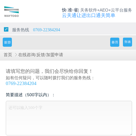
快·准·省
|
关务软件+AEO+云平台服务
云关通让进出口通关简单
服务热线
0769-22384204
首页
在线咨询/反馈/加盟申请
请填写您的问题，我们会尽快给你回复！
如有任何疑问，可以随时拨打我们的服务热线：
0769-22384204
简要描述（500字以内）：