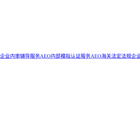
证企业内审辅导服务
AEO内部模拟认证服务
AEO海关法定法规企