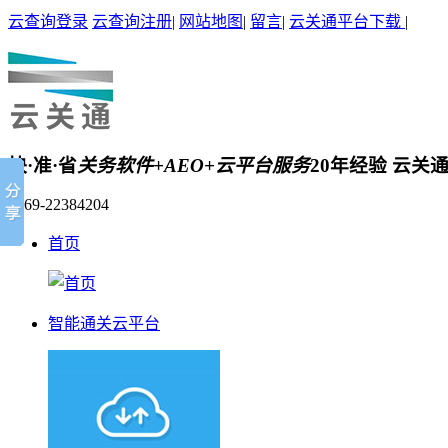
云查询登录
云查询注册
|
网站地图
|
留言
|
云关通平台下载
|
快·准·省
关务软件+AEO+云平台服务
20年经验 云关
0769-22384204
首页
智能通关云平台