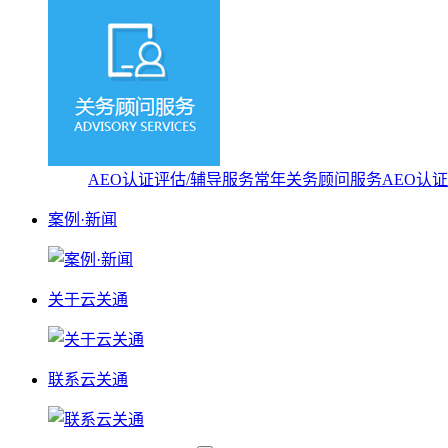
AEO认证评估/辅导服务
常年关务顾问服务
AEO认
案例·新闻
关于云关通
联系云关通