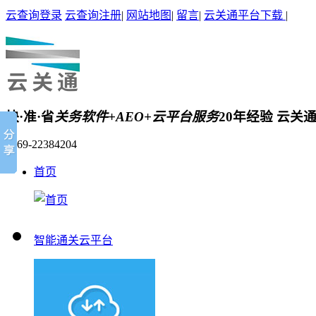
云查询登录
云查询注册
|
网站地图
|
留言
|
云关通平台下载
|
快·准·省
关务软件+AEO+云平台服务
20年经验 云关
0769-22384204
首页
智能通关云平台