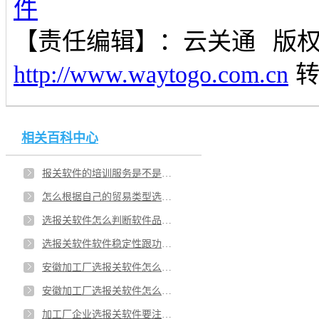
件
【责任编辑】：
云关通
版
http://www.waytogo.com.cn
相关百科中心
报关软件的培训服务是不是真的会跟到位？安徽报关软件的定制化对企业优势才明显吗？
怎么根据自己的贸易类型选择报关软件？安徽加工厂知道报关软件安全性有保障吗？
选报关软件怎么判断软件品牌的实力？安徽的报关软件操作便捷性对企业是否重要？
选报关软件软件稳定性跟功能怎么样？安徽的报关软件售后服务为何重要？
安徽加工厂选报关软件怎么挑适合？加工厂报关软件选哪家品牌足够好？
安徽加工厂选报关软件怎么挑适合？加工厂报关软件选哪家品牌足够好？
加工厂企业选报关软件要注意哪些？加工贸易安徽企业金关二期账册系统适合吗？