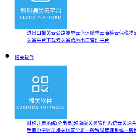
进出口报关云
公路舱单云
海运舱单云
商检云
保税物
关通平台下载
云关通跨境出口管理平台
报关软件
财税开票系统(全电票)
越南版关务管理系统
云关通
手册
电子账册
海关核查分析
一般贸易管理系统
一般