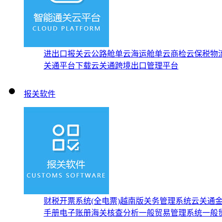
进出口报关云
公路舱单云
海运舱单云
商检云
保税物
关通平台下载
云关通跨境出口管理平台
报关软件
财税开票系统(全电票)
越南版关务管理系统
云关通
手册
电子账册
海关核查分析
一般贸易管理系统
一般