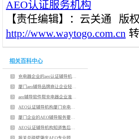
AEO认证服务机构
【责任编辑】：
云关通
版
http://www.waytogo.com.cn
相关百科中心
充电器企业的aeo认证辅导机构价格是不是偏高？企业AEO认证辅导品牌的名声是重点吗？
厦门aeo辅导品牌商让企业轻松闯关？充电器企业谁家的 AEO 辅导机构服务有用的？
aeo辅导软件帮充电器企业准备哪些需要的资料？AEO 辅导机构能不能让企业无后顾之忧？
AEO认证辅导机构厦门充电器企业会用吗？企业用AEO 认证辅导机构有没有成果？
厦门企业的AEO辅导服务要不要聘用？AEO辅导软件能帮企业节省哪些成本吗？
AEO认证辅导机构知道售后是不是长期的吗？厦门企业做 AEO 认证辅导机构对企业是真省事吗？
报关总碰壁肇庆AEO专业顾问能提供帮助？如何选对关务顾问？