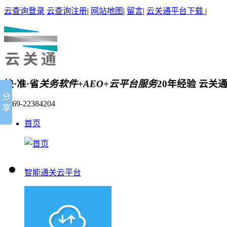
云查询登录
云查询注册
|
网站地图
|
留言
|
云关通平台下载
|
快·准·省
关务软件+AEO+云平台服务
20年经验 云关
0769-22384204
首页
智能通关云平台