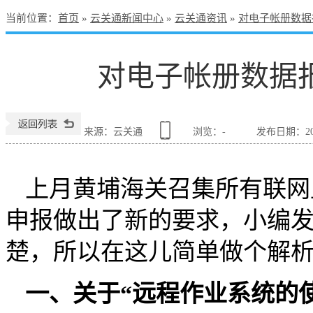
当前位置
：
首页
»
云关通新闻中心
»
云关通资讯
»
对电子帐册数据
对电子帐册数据
来源：云关通
浏览：
-
发布日期：2016
上月黄埔海关召集所有联网
申报做出了新的要求，小编
楚，所以在这儿简单做个解
一、关于“远程作业系统的