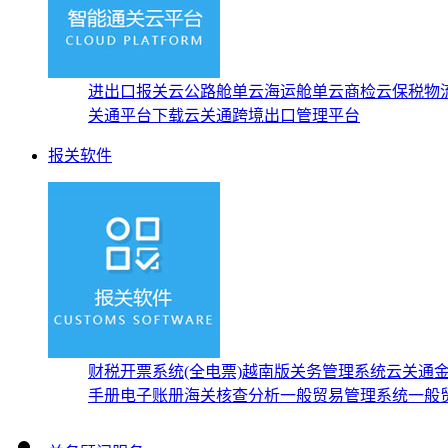
进出口报关云
公路舱单云
海运舱单云
商检云
保税物
关通平台下载
云关通跨境出口管理平台
报关软件
财税开票系统(全电票)
越南版关务管理系统
云关通
手册
电子账册
海关核查分析
一般贸易管理系统
一般