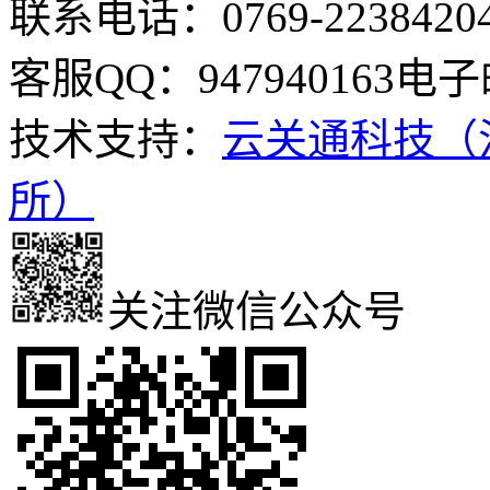
联系电话：0769-2238420
客服QQ：947940163
电子邮
技术支持：
云关通科技（
所）
关注微信公众号