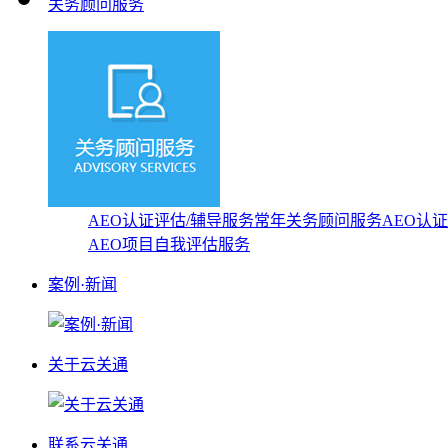
关务顾问服务
AEO认证评估/辅导服务
常年关务顾问服务
AEO认
AEO项目自我评估服务
案例·新闻
关于云关通
联系云关通