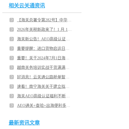
相关云关通资讯
【海关总署令第282号】中华人民共和国海关注册登记和备案企业信用管理办法
2026年关税新政来了！1 月 1 日起实施！（附关税调整方案）
海关新公告！AEO高级认证企业主动披露，海关不予行政处罚的情形公布(海关总署公告2024年第87号)
重要提醒：进口货物启运日期填报要求有调整，即日起实施！(海关公告)
重要！关于2024年7月1日海关商品编码和申报要素更新情况（附件下载+攻略）
越南关务培训实战干货满满！云关通第四期《越南关务风险管理》培训分享会成功举办！
好消息！云关通公路舱单智能通关平台可以自动生成载货清单号啦！
速看！南宁海关关于建立拟申请AEO企业信用培育名录库的通知
海关AEO高级认证福利不断！ 擦亮AEO金字招牌 提升上海外贸企业发展活力
AEO通关+查验+出海便利多多！ 海关为AEO高级认证企业插上腾飞的翅膀！
最新资讯文章