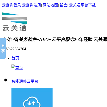
云查询登录
云查询注册
|
网站地图
|
留言
|
云关通平台下载
|
快·准·省
关务软件+AEO+云平台服务
20年经验 云关
0769-22384204
首页
智能通关云平台