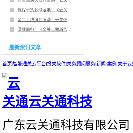
对实际通关很有帮助！云关通《2019金关二期进出口关务策划》专题培训会在珠海成功举办！
课程干货多能落地！《云关通金二上线准备及账册（手册）备案辅导》课程在珠海成功举办！
金二上线迫在眉睫！云关通《金二上线准备及账册(手册)备案辅导》专题课程成功举办！！
满载而归！《金关二期新监管帐册业务解析及关务风险控制管理》在佛山顺德成功举办！
最新资讯文章
首页
|
智能通关云平台
|
报关软件
|
关务顾问服务
|
新闻·案例
|
关于云
云关通科技
广东云关通科技有限公司