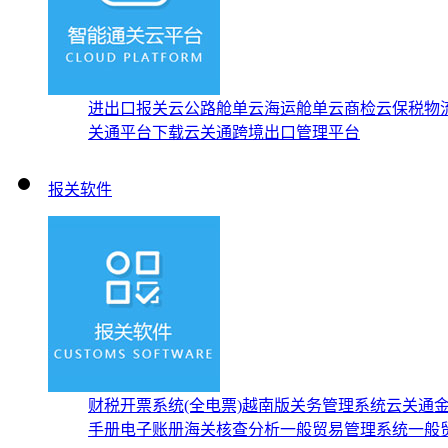
进出口报关云
公路舱单云
海运舱单云
商检云
保税物
关通平台下载
云关通跨境出口管理平台
报关软件
财税开票系统(全电票)
越南版关务管理系统
云关通
手册
电子账册
海关核查分析
一般贸易管理系统
一般