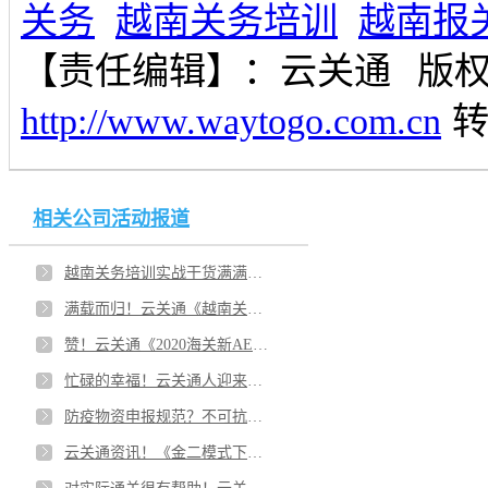
关务
越南关务培训
越南报
【责任编辑】：
云关通
版
http://www.waytogo.com.cn
相关公司活动报道
越南关务培训实战干货满满！云关通第四期《越南关务风险管理》培训分享会成功举办！
满载而归！云关通《越南关务风险管理》培训分享会成功举办！云关通越南关务管理顾问温馨提醒
赞！云关通《2020海关新AEO认证标准解析》课程在珠海成功举办， 助力疫情后的海关认证工作！
忙碌的幸福！云关通人迎来了2020年“秋天里的暖暖下午茶”！
防疫物资申报规范？不可抗力证明？手账册业务超期？云关通教你怎么办
云关通资讯！《金二模式下小企业如何做好金二手册业务管理》专题课程在东莞广彩城酒店成功举办！