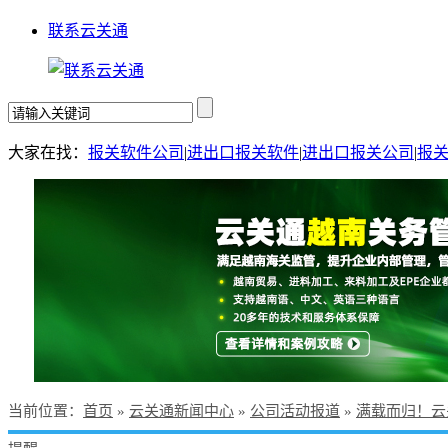
联系云关通
大家在找：
报关软件公司
|
进出口报关软件
|
进出口报关公司
|
报
当前位置
：
首页
»
云关通新闻中心
»
公司活动报道
»
满载而归！云