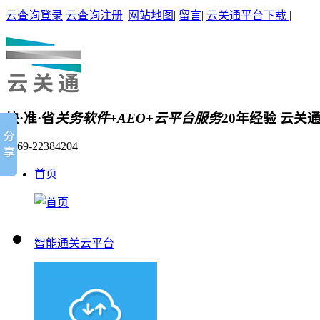
云查询登录
云查询注册
|
网站地图
|
留言
|
云关通平台下载
|
快·准·省
关务软件+AEO+云平台服务
20年经验 云关
0769-22384204
首页
智能通关云平台