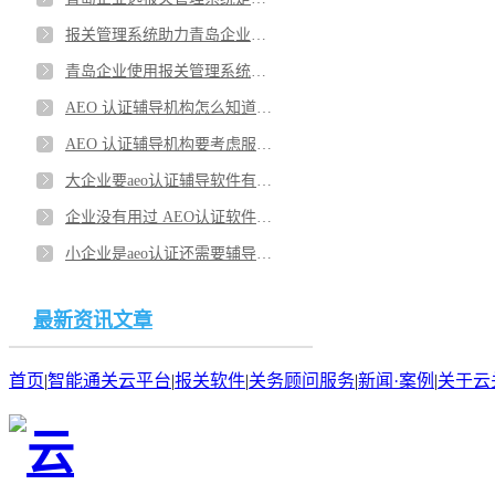
报关管理系统助力青岛企业应对贸易情况？报关管理系统保障数据安全？
青岛企业使用报关管理系统提高工作效率吗？企业挑选报关管理系统有实力吗？
AEO 认证辅导机构怎么知道售后好不好？企业做 AEO 认证辅导机构能帮企业吗？
AEO 认证辅导机构要考虑服务问题吧？企业怕AEO 认证辅导机构找谁家合适？
大企业要aeo认证辅导软件有哪些推荐？有aeo认证辅导软件对企业有啥优势？
企业没有用过 AEO认证软件会教吗？aeo认证辅导软件会保证企业的客户安全吗？
小企业是aeo认证还需要辅导软件吗？aeo认证软件里的功能是企业会用到的吗？
最新资讯文章
首页
|
智能通关云平台
|
报关软件
|
关务顾问服务
|
新闻·案例
|
关于云