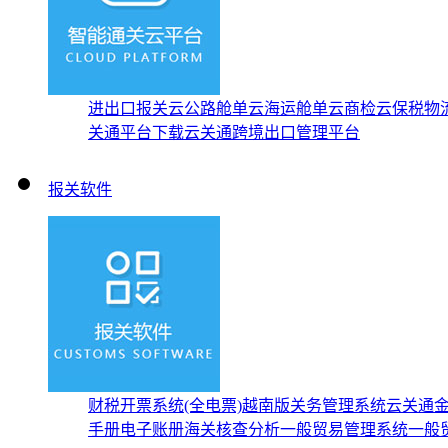
进出口报关云
公路舱单云
海运舱单云
商检云
保税物
关通平台下载
云关通跨境出口管理平台
报关软件
财税开票系统(全电票)
越南版关务管理系统
云关通
手册
电子账册
海关核查分析
一般贸易管理系统
一般