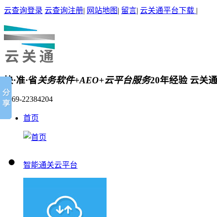
云查询登录
云查询注册
|
网站地图
|
留言
|
云关通平台下载
|
快·准·省
关务软件+AEO+云平台服务
20年经验 云关
0769-22384204
首页
智能通关云平台