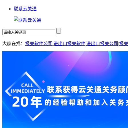
联系云关通
大家在找：
报关软件公司
|
进出口报关软件
|
进出口报关公司
|
报