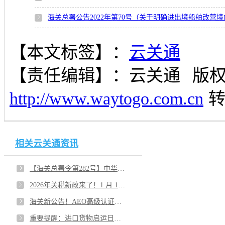
海关总署公告2022年第70号（关于明确进出境船舶改营
【本文标签】：
云关通
【责任编辑】：
云关通
版
http://www.waytogo.com.cn
相关云关通资讯
【海关总署令第282号】中华人民共和国海关注册登记和备案企业信用管理办法
2026年关税新政来了！1 月 1 日起实施！（附关税调整方案）
海关新公告！AEO高级认证企业主动披露，海关不予行政处罚的情形公布(海关总署公告2024年第87号)
重要提醒：进口货物启运日期填报要求有调整，即日起实施！(海关公告)