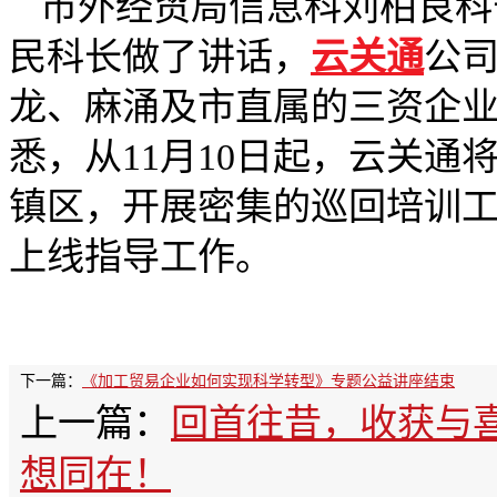
市外经贸局信息科刘柏良科
民科长做了讲话，
云关通
公
龙、麻涌及市直属的三资企
悉，从11月10日起，云关
镇区，开展密集的巡回培训
上线指导工作。
下一篇：
《加工贸易企业如何实现科学转型》专题公益讲座结束
上一篇：
回首往昔，收获与
想同在！