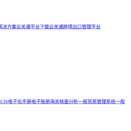
解决方案
云关通平台下载
云关通跨境出口管理平台
统
CIS电子化手册
电子账册
海关核查分析
一般贸易管理系统
一般