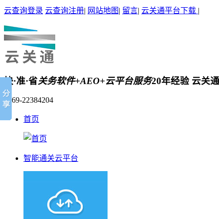
云查询登录
云查询注册
|
网站地图
|
留言
|
云关通平台下载
|
快·准·省
关务软件+AEO+云平台服务
20年经验 云关
0769-22384204
首页
智能通关云平台