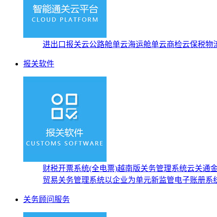
进出口报关云
公路舱单云
海运舱单云
商检云
保税物
报关软件
财税开票系统(全电票)
越南版关务管理系统
云关通
贸易关务管理系统
以企业为单元新监管电子账册系
关务顾问服务