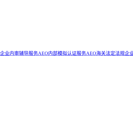
证企业内审辅导服务
AEO内部模拟认证服务
AEO海关法定法规企