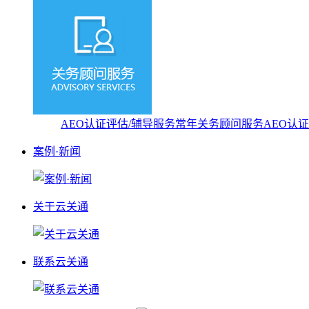
AEO认证评估/辅导服务
常年关务顾问服务
AEO认
案例·新闻
关于云关通
联系云关通