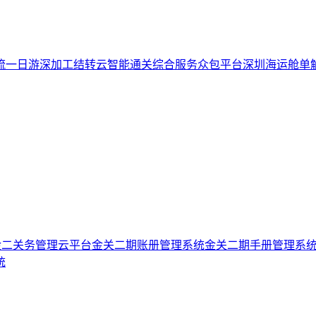
流一日游
深加工结转云
智能通关综合服务众包平台
深圳海运舱单
金二关务管理云平台
金关二期账册管理系统
金关二期手册管理系
统