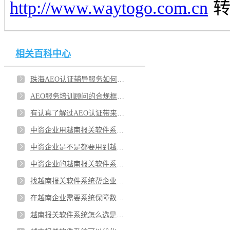
http://www.waytogo.com.cn
相关百科中心
珠海AEO认证辅导服务如何呢？第三方关务顾问机构推荐哪家？
AEO服务培训顾问的合规框架？AEO关务顾问给广州企业深层的价值？
有认真了解过AEO认证带来啥吗？广东找哪家关务顾问比较好？
中资企业用越南报关软件系统提高企业身份？纸箱企业找越南报关软件要点有哪些？
中资企业是不是都要用到越南报关软件系统？越南报关软件系统的预警功能真的有作用吗？
中资企业的越南报关软件系统如何对接？越南报关软件系统的使用费用怎么计算？
找越南报关软件系统帮企业合规经营吗？越南报关软件系统的价格方面有哪些优惠？
在越南企业需要系统保障数据准确吗？纸箱企业用越南报关软件系统的操作简单吗？
越南报关软件系统怎么选是企业头疼的事？中资企业的越南报关软件提升效率吗？