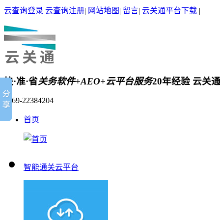
云查询登录
云查询注册
|
网站地图
|
留言
|
云关通平台下载
|
快·准·省
关务软件+AEO+云平台服务
20年经验 云关
0769-22384204
首页
智能通关云平台