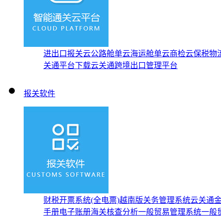
进出口报关云
公路舱单云
海运舱单云
商检云
保税物
关通平台下载
云关通跨境出口管理平台
报关软件
财税开票系统(全电票)
越南版关务管理系统
云关通
手册
电子账册
海关核查分析
一般贸易管理系统
一般