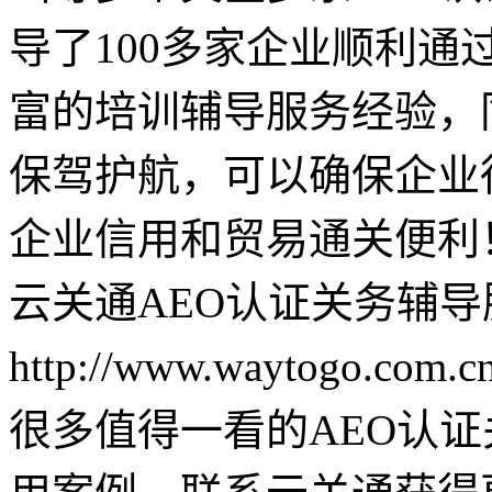
导了100多家企业顺利通
富的培训辅导服务经验，
保驾护航，可以确保企业
企业信用和贸易通关便利
云关通AEO认证关务辅
http://www.waytogo.com.cn
很多值得一看的AEO认