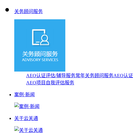
关务顾问服务
AEO认证评估/辅导服务
常年关务顾问服务
AEO认
AEO项目自我评估服务
案例·新闻
关于云关通