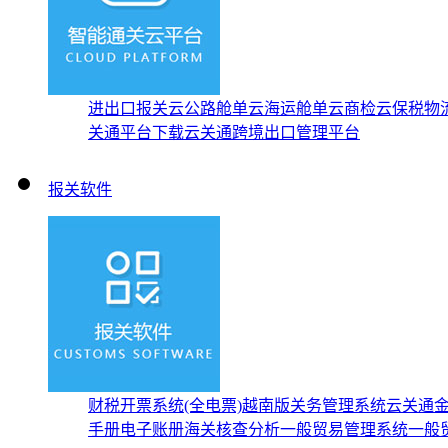
进出口报关云
公路舱单云
海运舱单云
商检云
保税物
关通平台下载
云关通跨境出口管理平台
报关软件
财税开票系统(全电票)
越南版关务管理系统
云关通
手册
电子账册
海关核查分析
一般贸易管理系统
一般