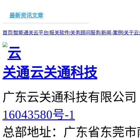
最新资讯文章
首页
|
智能通关云平台
|
报关软件
|
关务顾问服务
|
新闻·案例
|
关于云
云关通科技
广东云关通科技有限公司
16043580号-1
总部地址：广东省东莞市南