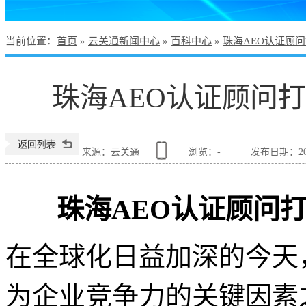
当前位置
：
首页
»
云关通新闻中心
»
百科中心
»
珠海AEO认证顾
珠海AEO认证顾问
来源：云关通
浏览：
-
发布日期：2025
珠海AEO认证顾问
在全球化日益加深的今天
为企业竞争力的关键因素