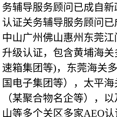
务辅导服务顾问已成自新
认证关务辅导服务顾问已
中山广州佛山惠州东莞江
升级认证，包含黄埔海关多
速箱集团等)，东莞海关多
国电子集团等），太平海
（某聚合物名企等），以
山等多个关区多家AEO