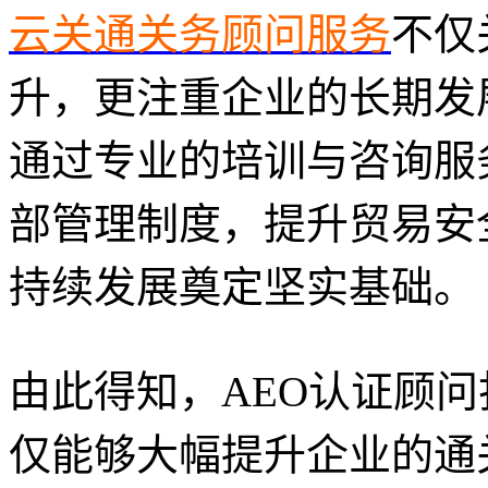
云关通关务顾问服务
不仅
升，更注重企业的长期发
通过专业的培训与咨询服
部管理制度，提升贸易安
持续发展奠定坚实基础。
由此得知，AEO认证顾
仅能够大幅提升企业的通