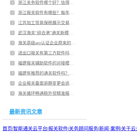
浙江关务软件哪个好？信得过的关务系统有？有报关软件开发服务吗？
浙江报关软件有哪些？每年要多少使用费？宁波进出口报关软件哪家好？
江苏加工贸易保税展示交易货物有哪些要求？南京有哪些机构有加工贸易关务管理系统新模式系统？
武汉海关“组合港”通关新模式落地！武汉智能通关云平台企业用的云关通平台效果怎么样？
海关高级aeo认证企业原来的管理措施有哪些？广西高级aeo认证关务软件系统体现了哪些服务价值？
进出口报关有第三方软件吗？福建报关软件有哪些比较值得信赖的？
福建报关辅助软件的对接模式有哪些？厦门报关软件比较有口碑的是？
福建有推荐的通关软件吗？福州电子手册和电子账册报关软件哪个好用？
企业报关备案逾期变更会追究责任吗？广西云关通的报关关务管理软件适用各种系统安装吗？
海关循环畅通稳外贸精准服务促发展？广西智能通关平台业务模块有哪些分类？
最新资讯文章
首页
|
智能通关云平台
|
报关软件
|
关务顾问服务
|
新闻·案例
|
关于云