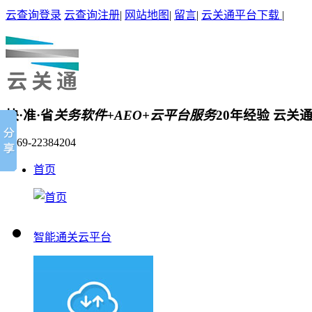
云查询登录
云查询注册
|
网站地图
|
留言
|
云关通平台下载
|
快·准·省
关务软件+AEO+云平台服务
20年经验 云关
0769-22384204
首页
智能通关云平台