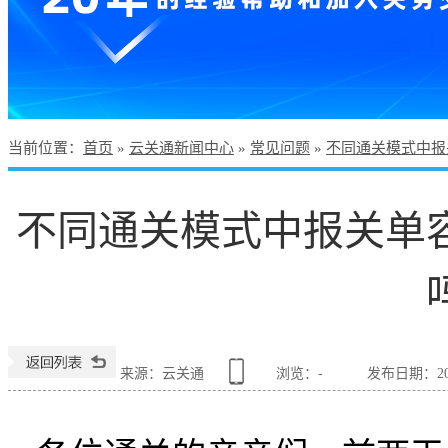
当前位置
：
首页
»
云关通新闻中心
»
常见问题
»
不同通关模式中报
不同通关模式中报关单
来源：云关通
浏览：
-
发布日期：2016