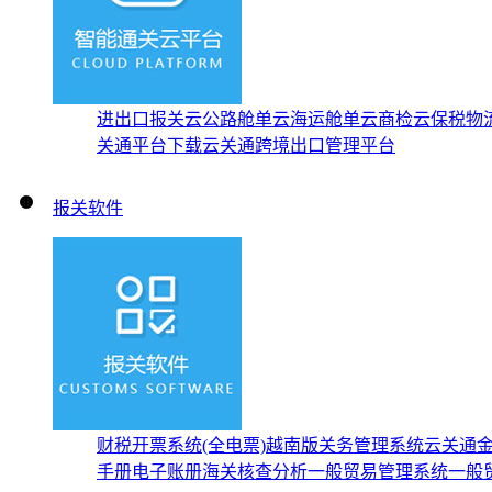
进出口报关云
公路舱单云
海运舱单云
商检云
保税物
关通平台下载
云关通跨境出口管理平台
报关软件
财税开票系统(全电票)
越南版关务管理系统
云关通
手册
电子账册
海关核查分析
一般贸易管理系统
一般