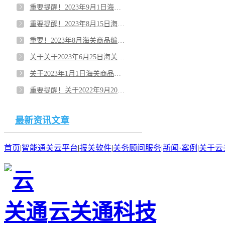
重要提醒！2023年9月1日海关商品编码和申报要素更新情况（附件下载+攻略）——云关通智能通关平台顾问海关HS编码和申报要素变更温馨提醒
重要提醒！2023年8月15日海关商品编码和申报要素更新情况（附件下载+攻略）——云关通智能通关平台顾问海关HS编码和申报要素变更温馨提醒
重要！2023年8月海关商品编码和申报要素更新情况（附件下载+攻略）——云关通智能通关平台顾问海关HS编码和申报要素变更温馨提醒
关于关于2023年6月25日海关商品编码更新情况（附件下载+攻略）——云关通智能通关平台顾问海关HS编码和申报要素变更温馨提醒
关于2023年1月1日海关商品编码和申报要素更新情况（附件下载+攻略）——云关通智能通关平台顾问海关HS编码和申报要素变更温馨提醒
重要提醒！关于2022年9月20日申报要素更新更新情况（附件下载+攻略）——云关通智能通关平台顾问海关HS编码和申报要素变更温馨提醒
最新资讯文章
首页
|
智能通关云平台
|
报关软件
|
关务顾问服务
|
新闻·案例
|
关于云
云关通科技