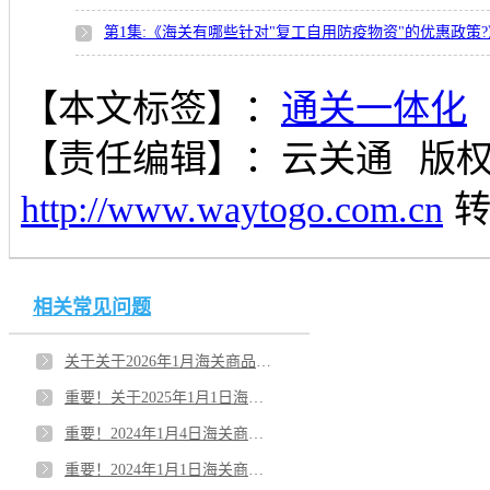
第1集:《海关有哪些针对"复工自用防疫物资"的优惠政策?
【本文标签】：
通关一体化
【责任编辑】：
云关通
版
http://www.waytogo.com.cn
相关常见问题
关于关于2026年1月海关商品编码更新情况（附件下载+攻略）——云关通智能通关平台顾问海关HS编码和申报要素变更温馨提醒
重要！关于2025年1月1日海关商品编码和申报要素更新情况（附件下载+攻略）
重要！2024年1月4日海关商品编码和申报要素更新情况（附件下载+攻略）——云关通智能通关平台顾问海关HS编码和申报要素变更温馨提醒
重要！2024年1月1日海关商品编码和申报要素更新情况（附件下载+攻略）——云关通智能通关平台顾问海关HS编码和申报要素变更温馨提醒