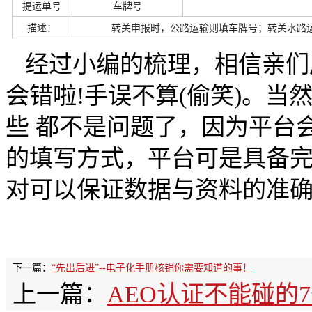
提运单号
车牌号
描述：
转关申报时，公路运输则填车牌号；转关水路
经过小编的梳理，相信亲们
会错啦!手误不算(偷笑)。
些 都不是问题了，因为平台
的填写方式，平台可是具备
对可以保证数据与资料的准确
下一篇：
“先出后进”--电子化手册核销你需要知道的事！
上一篇：
AEO认证不能碰的