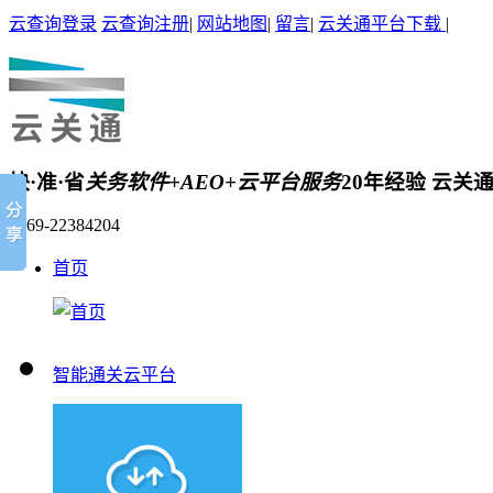
云查询登录
云查询注册
|
网站地图
|
留言
|
云关通平台下载
|
快·准·省
关务软件+AEO+云平台服务
20年经验 云关
0769-22384204
首页
智能通关云平台