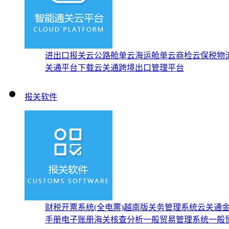
进出口报关云
公路舱单云
海运舱单云
商检云
保税物
关通平台下载
云关通跨境出口管理平台
报关软件
财税开票系统(全电票)
越南版关务管理系统
云关通
手册
电子账册
海关核查分析
一般贸易管理系统
一般