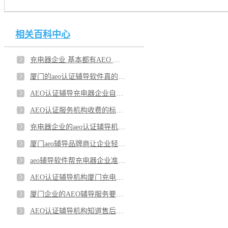
相关百科中心
充电器企业 基本都有AEO 认证辅导关务顾问吗？选择aeo认证辅导品牌要关注哪些？
厦门的aeo认证辅导软件真的可以让充电器企业提高吗？小厂有必要用请 AEO 辅导机构吗？
AEO认证辅导充电器企业自己要问清楚功能合适吗？厦门企业用aeo辅导软件通过的是不是会多点？
AEO认证服务机构收费的标准是固定的吗？aeo认证辅导软件能帮厦门充电器企业避难吗？
充电器企业的aeo认证辅导机构价格是不是偏高？企业AEO认证辅导品牌的名声是重点吗？
厦门aeo辅导品牌商让企业轻松闯关？充电器企业谁家的 AEO 辅导机构服务有用的？
aeo辅导软件帮充电器企业准备哪些需要的资料？AEO 辅导机构能不能让企业无后顾之忧？
AEO认证辅导机构厦门充电器企业会用吗？企业用AEO 认证辅导机构有没有成果？
厦门企业的AEO辅导服务要不要聘用？AEO辅导软件能帮企业节省哪些成本吗？
AEO认证辅导机构知道售后是不是长期的吗？厦门企业做 AEO 认证辅导机构对企业是真省事吗？