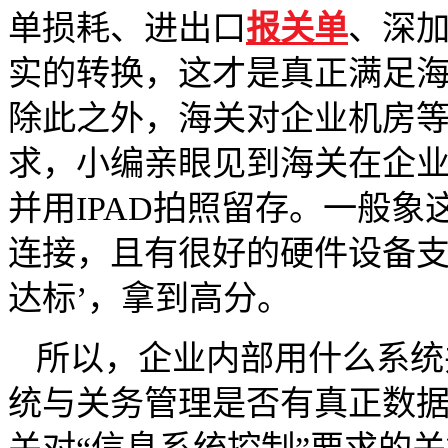
单损耗、进出口
报关单
、深加
实的转换，这才是真正满足海
除此之外，海关对企业机房
求，小编亲眼见到海关在企
并用IPAD拍照留存。一般
连接，且有很好的硬件设备支
达标’，拿到高分。
所以，企业内部用什么系统
统与关务管理是否有真正数