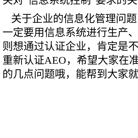
关对“信息系统控制”要求的
关于企业的信息化管理问题
一定要用信息系统进行生产
则想通过认证企业，肯定是不
重新认证AEO，希望大家在
的几点问题哦，能帮到大家就