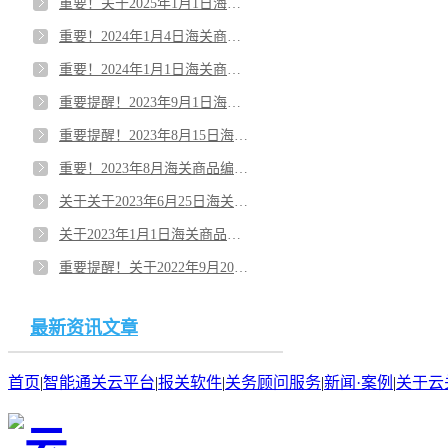
重要！关于2025年1月1日海关商品编码和申报要素更新情况（附件下载+攻略）
重要！2024年1月4日海关商品编码和申报要素更新情况（附件下载+攻略）——云关通智能通关平台顾问海关HS编码和申报要素变更温馨提醒
重要！2024年1月1日海关商品编码和申报要素更新情况（附件下载+攻略）——云关通智能通关平台顾问海关HS编码和申报要素变更温馨提醒
重要提醒！2023年9月1日海关商品编码和申报要素更新情况（附件下载+攻略）——云关通智能通关平台顾问海关HS编码和申报要素变更温馨提醒
重要提醒！2023年8月15日海关商品编码和申报要素更新情况（附件下载+攻略）——云关通智能通关平台顾问海关HS编码和申报要素变更温馨提醒
重要！2023年8月海关商品编码和申报要素更新情况（附件下载+攻略）——云关通智能通关平台顾问海关HS编码和申报要素变更温馨提醒
关于关于2023年6月25日海关商品编码更新情况（附件下载+攻略）——云关通智能通关平台顾问海关HS编码和申报要素变更温馨提醒
关于2023年1月1日海关商品编码和申报要素更新情况（附件下载+攻略）——云关通智能通关平台顾问海关HS编码和申报要素变更温馨提醒
重要提醒！关于2022年9月20日申报要素更新更新情况（附件下载+攻略）——云关通智能通关平台顾问海关HS编码和申报要素变更温馨提醒
最新资讯文章
首页
|
智能通关云平台
|
报关软件
|
关务顾问服务
|
新闻·案例
|
关于云