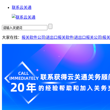
联系云关通
大家在找：
报关软件公司
|
进出口报关软件
|
进出口报关公司
|
报