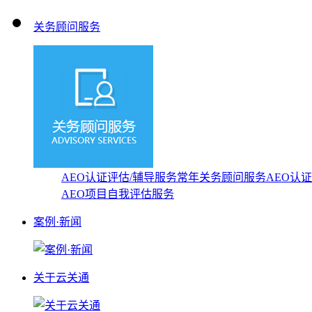
关务顾问服务
AEO认证评估/辅导服务
常年关务顾问服务
AEO认
AEO项目自我评估服务
案例·新闻
关于云关通