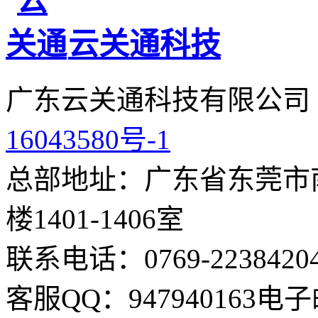
云关通科技
广东云关通科技有限公司
16043580号-1
总部地址：广东省东莞市南
楼1401-1406室
联系电话：0769-2238420
客服QQ：947940163
电子邮