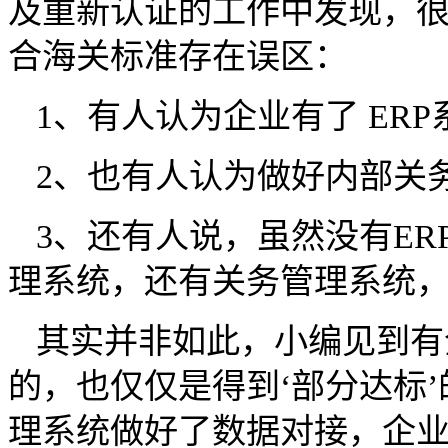
及重新认证的工作中发现，很
合海关标准存在误区：
1、有人认为企业有了 ER
2、也有人认为做好内部关
3、还有人说，虽然没有E
理系统，还有关务管理系统
其实并非如此，小编见到有
的，也仅仅是得到‘部分达标’
理系统做好了数据对接，企