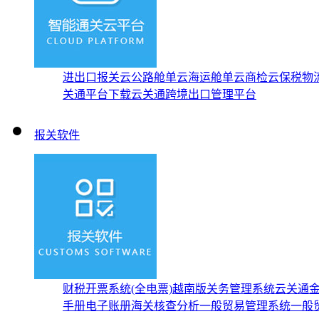
进出口报关云
公路舱单云
海运舱单云
商检云
保税物
关通平台下载
云关通跨境出口管理平台
报关软件
财税开票系统(全电票)
越南版关务管理系统
云关通
手册
电子账册
海关核查分析
一般贸易管理系统
一般