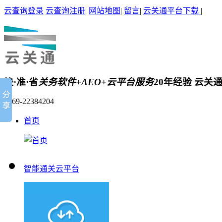
云查询登录
云查询注册
|
网站地图
|
留言
|
云关通平台下载
|
快·准·省
关务软件+AEO+云平台服务
20年经验 云关
0769-22384204
首页
智能通关云平台