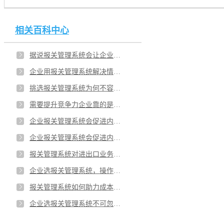
相关百科中心
据说报关管理系统会让企业安稳发展？企业怎样借助报关管理系统提高价值优化流程？
企业用报关管理系统解决情况多的贸易方式？企业选报关管理系统要重视系统什么？
挑选报关管理系统为何不容小瞧？报关管理系统是企业轻松应对的重要武器吗？
需要提升竞争力企业靠的是报关软件吗？企业如何通过报关管理系统在关务管理上有突破？
企业报关管理系统会促进内部优化吗？选报关管理系统服务能力也要重点考察？
企业报关管理系统会促进内部优化吗？选报关管理系统服务能力也要重点考察？
报关管理系统对进出口业务助力大吗？企业选报关管理系统要点有哪些？
企业选报关管理系统，操作简单是重点？企业主要连接就是报关管理系统吗？
报关管理系统如何助力成本控制？企业挑选报关管理系统稳定性如何？
企业选报关管理系统不可忽视哪些？企业合规经营的有力保障就靠报关管理系统？