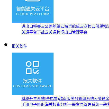
进出口报关云
公路舱单云
海运舱单云
商检云
保税物
关通平台下载
云关通跨境出口管理平台
报关软件
财税开票系统(全电票)
越南版关务管理系统
云关通
手册
电子账册
海关核查分析
一般贸易管理系统
一般