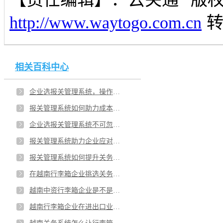
http://www.waytogo.com.cn
相关百科中心
企业选报关管理系统，操作简单是重点？企业主要连接就是报关管理系统吗？
报关管理系统如何助力成本控制？企业挑选报关管理系统稳定性如何？
企业选报关管理系统不可忽视哪些？企业合规经营的有力保障就靠报关管理系统？
报关管理系统助力企业应对贸易政策变化？企业报关管理系统保障数据安全？
报关管理系统如何提升关务工作效率？企业挑选报关管理系统实力很关键？
在越南行李箱企业挑选关务软件需要考虑哪些？为啥云关通越南关务系统受各企业欢迎？
越南中资行李箱企业是不是用越南关务系统？越南关务系统为行李箱企业提供哪些优势？
越南行李箱企业在进出口业务中是不是要处理关务风险？越南行李箱企业还有其他方式降低风险吗？