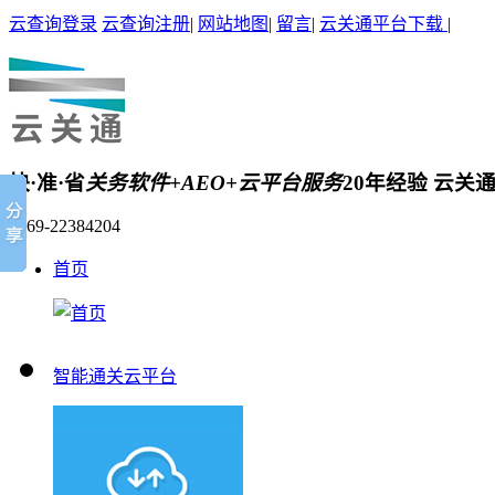
云查询登录
云查询注册
|
网站地图
|
留言
|
云关通平台下载
|
快·准·省
关务软件+AEO+云平台服务
20年经验 云关
0769-22384204
首页
智能通关云平台