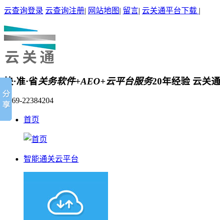
云查询登录
云查询注册
|
网站地图
|
留言
|
云关通平台下载
|
快·准·省
关务软件+AEO+云平台服务
20年经验 云关
0769-22384204
首页
智能通关云平台