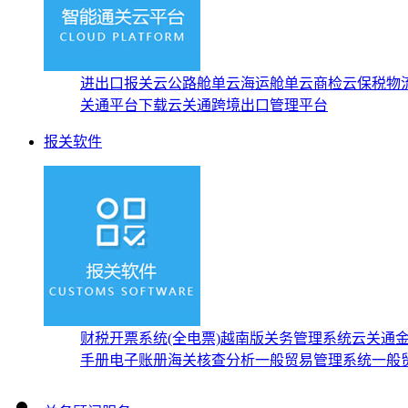
进出口报关云
公路舱单云
海运舱单云
商检云
保税物
关通平台下载
云关通跨境出口管理平台
报关软件
财税开票系统(全电票)
越南版关务管理系统
云关通
手册
电子账册
海关核查分析
一般贸易管理系统
一般