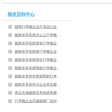
相关百科中心
越南行李箱企业在进出口业务中是不是要处理关务风险？越南行李箱企业还有其他方式降低风险吗？
越南关务系统怎么让行李箱企业方便？越南智能的关务系统有助企业的效率？
越南关务系统提高行李箱企业的市场？用越南关务系统后行李箱企业有哪些改动？
越南关务系统是行李箱企业的重点？越南关务系统在哪些方面可以助力行李箱企业？
越南关务系统简化行李箱企业的报关流程？越南关务系统帮助企业优化数据吗？
越南关务系统帮助行李箱企业可以降低风险吗？越南系统可以协助企业应对越南海关吗？
越南关务软件能够帮助行李箱企业管理外贸业务？行李箱企业在越南建厂要遵守哪些规矩？
越南关务软件对企业而言都具备哪些功能？行李箱越南企业能有哪些利益？
用云关通越南关务系统有哪些优势？是不是云关通越南关务系统是行李箱企业的较佳选择？
行李箱企业在越南建厂如何提升效率？越南关务软件能够帮助行李箱企业优化跟申报？