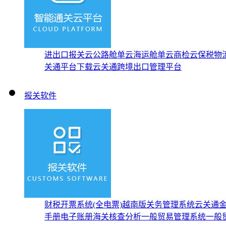
进出口报关云
公路舱单云
海运舱单云
商检云
保税物
关通平台下载
云关通跨境出口管理平台
报关软件
财税开票系统(全电票)
越南版关务管理系统
云关通
手册
电子账册
海关核查分析
一般贸易管理系统
一般