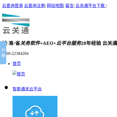
云查询登录
云查询注册
|
网站地图
|
留言
|
云关通平台下载
|
快·准·省
关务软件+AEO+云平台服务
20年经验 云关
0769-22384204
首页
智能通关云平台