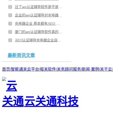
过了aeo认证辅导软件是不是有用？厦门aeo认证软件里的功能充电器企业可以用吗？
企业的aeo认证辅导对充电器工厂有用吗？aeo认证辅导软件使用方法会复杂吗？
充电器企业 基本都有AEO 认证辅导关务顾问吗？选择aeo认证辅导品牌要关注哪些？
厦门的aeo认证辅导软件真的可以让充电器企业提高吗？小厂有必要用请 AEO 辅导机构吗？
AEO认证辅导充电器企业自己要问清楚功能合适吗？厦门企业用aeo辅导软件通过的是不是会多点？
最新资讯文章
首页
|
智能通关云平台
|
报关软件
|
关务顾问服务
|
新闻·案例
|
关于云
云关通科技