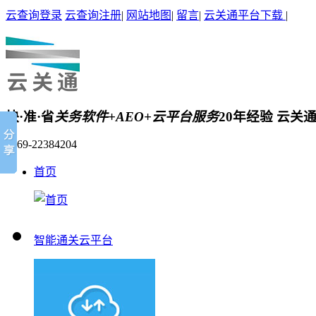
云查询登录
云查询注册
|
网站地图
|
留言
|
云关通平台下载
|
快·准·省
关务软件+AEO+云平台服务
20年经验 云关
0769-22384204
首页
智能通关云平台