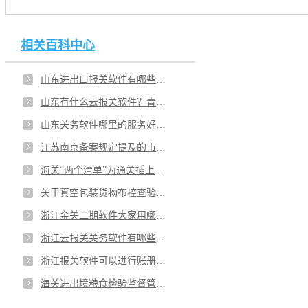
相关百科中心
山东进出口报关软件有哪些种类？济南有进行报关系统开发的公司吗？
山东有什么云报关软件？青岛哪些报关软件的发展前景好？
山东关务软件哪里的服务好？淄博报关软件哪个好用？
江苏南京备案规定提及的市场主体资格具体是指什么？南京企业关务管理系统是否符合企业要求？
海关“两个清单”为通关插上便捷“翅膀”！江苏南京智能报关云平台三类作用优势？
关于真空包装货物布控查验企业具备哪些条件可以应用？上海企业想咨询关务顾问服务有哪些机构可以选？
浙江金关二期软件大家用哪个比较多？杭州金关二期报关软件有介绍吗？
浙江云报关关务软件有哪些？宁波口碑好的云报关软件有哪些？
浙江报关软件可以进行账册管理吗？温州关务软件哪个好？
海关进出境粮食检验监督管理受理条件有哪些？安徽合肥加工贸易关务管理软件跟企业配套使用吗？