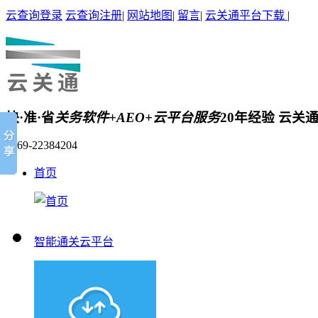
云查询登录
云查询注册
|
网站地图
|
留言
|
云关通平台下载
|
快·准·省
关务软件+AEO+云平台服务
20年经验 云关
0769-22384204
首页
智能通关云平台