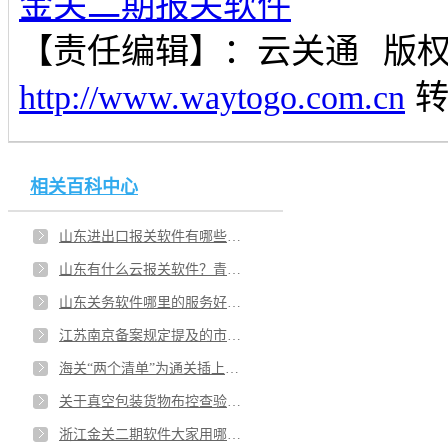
金关二期报关软件
【责任编辑】：
云关通
版
http://www.waytogo.com.cn
相关百科中心
山东进出口报关软件有哪些种类？济南有进行报关系统开发的公司吗？
山东有什么云报关软件？青岛哪些报关软件的发展前景好？
山东关务软件哪里的服务好？淄博报关软件哪个好用？
江苏南京备案规定提及的市场主体资格具体是指什么？南京企业关务管理系统是否符合企业要求？
海关“两个清单”为通关插上便捷“翅膀”！江苏南京智能报关云平台三类作用优势？
关于真空包装货物布控查验企业具备哪些条件可以应用？上海企业想咨询关务顾问服务有哪些机构可以选？
浙江金关二期软件大家用哪个比较多？杭州金关二期报关软件有介绍吗？