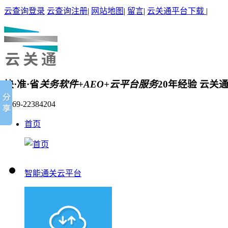
云查询登录
云查询注册
|
网站地图
|
留言
|
云关通平台下载
|
快·准·省
关务软件+AEO+云平台服务
20年经验 云关
0769-22384204
首页
智能通关云平台