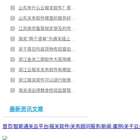
山东有什么云报关软件？青岛哪些报关软件的发展前景好？
山东关务软件哪里的服务好？淄博报关软件哪个好用？
江苏南京备案规定提及的市场主体资格具体是指什么？南京企业关务管理系统是否符合企业要求？
海关“两个清单”为通关插上便捷“翅膀”！江苏南京智能报关云平台三类作用优势？
关于真空包装货物布控查验企业具备哪些条件可以应用？上海企业想咨询关务顾问服务有哪些机构可以选？
浙江金关二期软件大家用哪个比较多？杭州金关二期报关软件有介绍吗？
浙江云报关关务软件有哪些？宁波口碑好的云报关软件有哪些？
浙江报关软件可以进行账册管理吗？温州关务软件哪个好？
海关进出境粮食检验监督管理受理条件有哪些？安徽合肥加工贸易关务管理软件跟企业配套使用吗？
最新资讯文章
首页
|
智能通关云平台
|
报关软件
|
关务顾问服务
|
新闻·案例
|
关于云