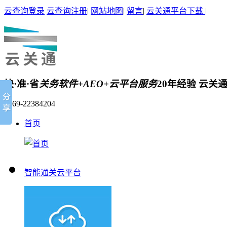
云查询登录
云查询注册
|
网站地图
|
留言
|
云关通平台下载
|
快·准·省
关务软件+AEO+云平台服务
20年经验 云关
0769-22384204
首页
智能通关云平台