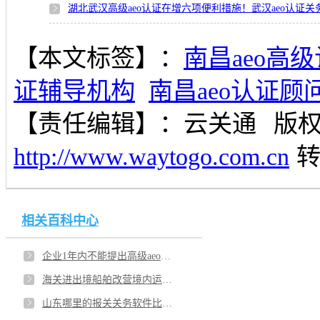
湖北武汉高级aeo认证在增六项便利措施！武汉aeo认证
【本文标签】：
南昌aeo高
证辅导机构
南昌aeo认证顾
【责任编辑】：
云关通
版
http://www.waytogo.com.cn
相关百科中心
企业1年内不能提出高级aeo认证的申请有哪些原因？江西南昌aeo高级认证辅导服务选择哪家顾问比较细致？
海关进出境船舶改营境内运输监管有关事项的公告？江西南昌有关务顾问服务辅导符合监管要求吗？
山东哪里的报关关务软件比较好？济南关务系统报关费用怎样算？