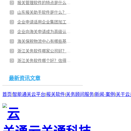
报关管理软件的特点是什么？山东青岛进出口报关软件哪家公司的好用？
山东报关助手软件是什么？云报关软件有哪些？报关行关务软件哪里有？
企业申请适用企业集团加工贸易监管模式，对企业有什么要求？长沙加工贸易关务管理系统怎么选辅导公司？
企业向海关申请成为高级认证企业流程有哪些？湖南长沙aeo认证报关信息系统辅导有哪些服务类型？
海关保税物流中心有哪些基本情况？湖南长沙关务顾问服务的类别满足企业的需求吗？
浙江关务软件哪家公司好？报关系统售后怎样？报关管理软件要多少钱？
浙江关务软件哪个好？信得过的关务系统有？有报关软件开发服务吗？
最新资讯文章
首页
|
智能通关云平台
|
报关软件
|
关务顾问服务
|
新闻·案例
|
关于云