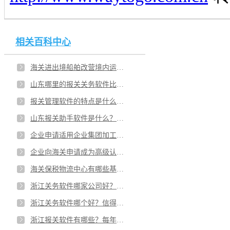
相关百科中心
海关进出境船舶改营境内运输监管有关事项的公告？江西南昌有关务顾问服务辅导符合监管要求吗？
山东哪里的报关关务软件比较好？济南关务系统报关费用怎样算？
报关管理软件的特点是什么？山东青岛进出口报关软件哪家公司的好用？
山东报关助手软件是什么？云报关软件有哪些？报关行关务软件哪里有？
企业申请适用企业集团加工贸易监管模式，对企业有什么要求？长沙加工贸易关务管理系统怎么选辅导公司？
企业向海关申请成为高级认证企业流程有哪些？湖南长沙aeo认证报关信息系统辅导有哪些服务类型？
海关保税物流中心有哪些基本情况？湖南长沙关务顾问服务的类别满足企业的需求吗？
浙江关务软件哪家公司好？报关系统售后怎样？报关管理软件要多少钱？
浙江关务软件哪个好？信得过的关务系统有？有报关软件开发服务吗？
浙江报关软件有哪些？每年要多少使用费？宁波进出口报关软件哪家好？