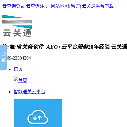
云查询登录
云查询注册
|
网站地图
|
留言
|
云关通平台下载
|
快·准·省
关务软件+AEO+云平台服务
20年经验 云关
0769-22384204
首页
智能通关云平台