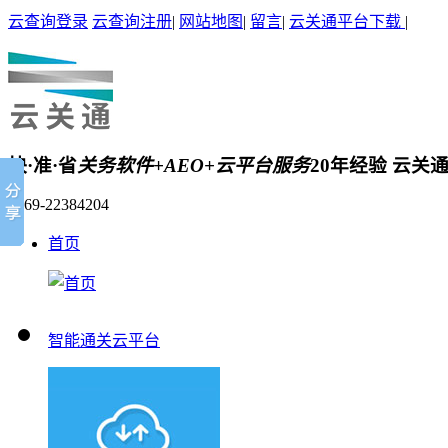
云查询登录
云查询注册
|
网站地图
|
留言
|
云关通平台下载
|
快·准·省
关务软件+AEO+云平台服务
20年经验 云关
0769-22384204
首页
智能通关云平台