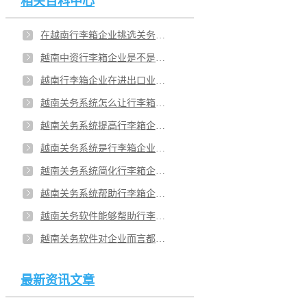
相关百科中心
在越南行李箱企业挑选关务软件需要考虑哪些？为啥云关通越南关务系统受各企业欢迎？
越南中资行李箱企业是不是用越南关务系统？越南关务系统为行李箱企业提供哪些优势？
越南行李箱企业在进出口业务中是不是要处理关务风险？越南行李箱企业还有其他方式降低风险吗？
越南关务系统怎么让行李箱企业方便？越南智能的关务系统有助企业的效率？
越南关务系统提高行李箱企业的市场？用越南关务系统后行李箱企业有哪些改动？
越南关务系统是行李箱企业的重点？越南关务系统在哪些方面可以助力行李箱企业？
越南关务系统简化行李箱企业的报关流程？越南关务系统帮助企业优化数据吗？
越南关务系统帮助行李箱企业可以降低风险吗？越南系统可以协助企业应对越南海关吗？
越南关务软件能够帮助行李箱企业管理外贸业务？行李箱企业在越南建厂要遵守哪些规矩？
越南关务软件对企业而言都具备哪些功能？行李箱越南企业能有哪些利益？
最新资讯文章