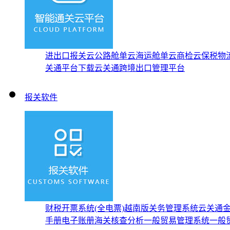
进出口报关云
公路舱单云
海运舱单云
商检云
保税物
关通平台下载
云关通跨境出口管理平台
报关软件
财税开票系统(全电票)
越南版关务管理系统
云关通
手册
电子账册
海关核查分析
一般贸易管理系统
一般