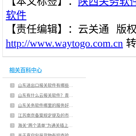
【本文标签】：
陕西关务软
软件
【责任编辑】：
云关通
版
http://www.waytogo.com.cn
相关百科中心
山东进出口报关软件有哪些种类？济南有进行报关系统开发的公司吗？
山东有什么云报关软件？青岛哪些报关软件的发展前景好？
山东关务软件哪里的服务好？淄博报关软件哪个好用？
江苏南京备案规定提及的市场主体资格具体是指什么？南京企业关务管理系统是否符合企业要求？
海关“两个清单”为通关插上便捷“翅膀”！江苏南京智能报关云平台三类作用优势？
关于真空包装货物布控查验企业具备哪些条件可以应用？上海企业想咨询关务顾问服务有哪些机构可以选？