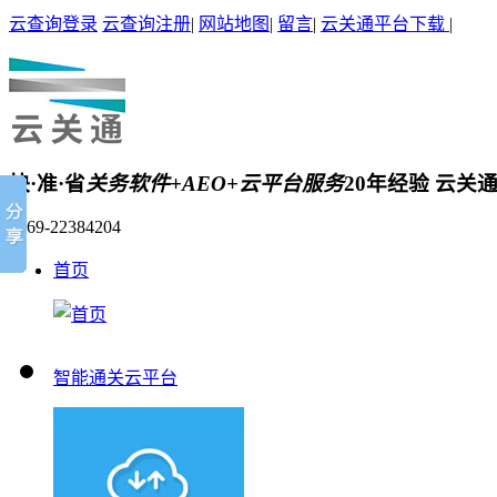
云查询登录
云查询注册
|
网站地图
|
留言
|
云关通平台下载
|
快·准·省
关务软件+AEO+云平台服务
20年经验 云关
0769-22384204
首页
智能通关云平台