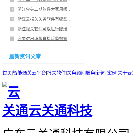
浙江金关二期软件大家用哪个比较多？杭州金关二期报关软件有介绍吗？
浙江云报关关务软件有哪些？宁波口碑好的云报关软件有哪些？
浙江报关软件可以进行账册管理吗？温州关务软件哪个好？
海关进出境粮食检验监督管理受理条件有哪些？安徽合肥加工贸易关务管理软件跟企业配套使用吗？
最新资讯文章
首页
|
智能通关云平台
|
报关软件
|
关务顾问服务
|
新闻·案例
|
关于云
云关通科技