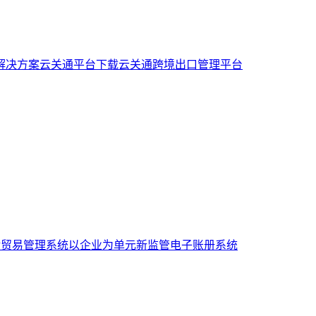
解决方案
云关通平台下载
云关通跨境出口管理平台
般贸易管理系统
以企业为单元新监管电子账册系统