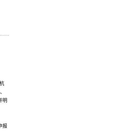
杭
波、
并明
申报