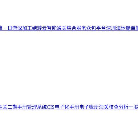
流一日游
深加工结转云
智能通关综合服务众包平台
深圳海运舱单
金关二期手册管理系统
CIS电子化手册
电子账册
海关核查分析
一