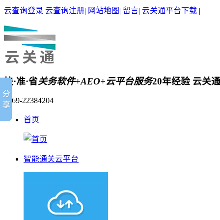
云查询登录
云查询注册
|
网站地图
|
留言
|
云关通平台下载
|
快·准·省
关务软件+AEO+云平台服务
20年经验 云关
0769-22384204
首页
智能通关云平台