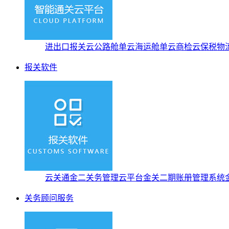
进出口报关云
公路舱单云
海运舱单云
商检云
保税物
报关软件
云关通金二关务管理云平台
金关二期账册管理系统
关务顾问服务