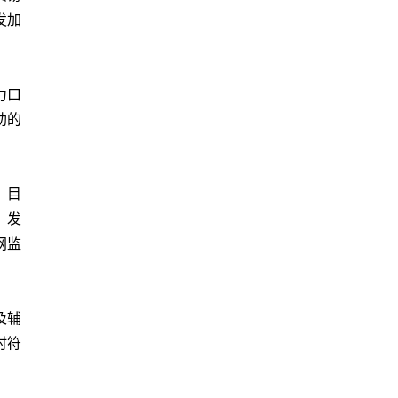
发加
力口
助的
。目
，发
网监
及辅
时符