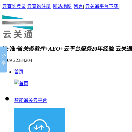
云查询登录
云查询注册
|
网站地图
|
留言
|
云关通平台下载
|
快·准·省
关务软件+AEO+云平台服务
20年经验 云关
0769-22384204
首页
智能通关云平台