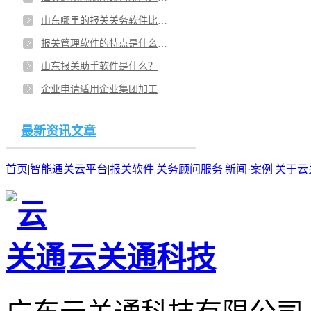
山东哪里的报关关务软件比较好？济南关务系统报关费用怎样算？
报关管理软件的特点是什么？山东青岛进出口报关软件哪家公司的好用？
山东报关助手软件是什么？云报关软件有哪些？报关行关务软件哪里有？
企业申请适用企业集团加工贸易监管模式，对企业有什么要求？长沙加工贸易关务管理系统怎么选辅导公司？
最新资讯文章
首页
|
智能通关云平台
|
报关软件
|
关务顾问服务
|
新闻·案例
|
关于云
云关通科技