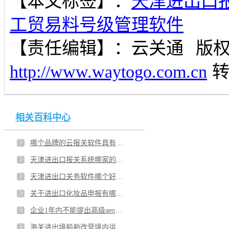
【本文标签】：
天津进出口
工贸易料号级管理软件
【责任编辑】：
云关通
版
http://www.waytogo.com.cn
相关百科中心
哪个品牌的云报关软件具有口碑？天津智能报关系统软件哪个好？
天津进出口报关系统哪家的好用点？加工贸易料号级管理软件是什么？
天津进出口关务软件哪个好点？报关单证管理系统是什么？
关于进出口化妆品申报有哪些新规？江西一般贸易企业报关管理软件能帮助企业实现哪些功能？
企业1年内不能提出高级aeo认证的申请有哪些原因？江西南昌aeo高级认证辅导服务选择哪家顾问比较细致？
海关进出境船舶改营境内运输监管有关事项的公告？江西南昌有关务顾问服务辅导符合监管要求吗？