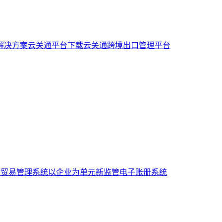
解决方案
云关通平台下载
云关通跨境出口管理平台
般贸易管理系统
以企业为单元新监管电子账册系统