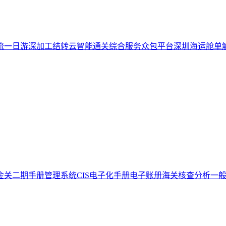
流一日游
深加工结转云
智能通关综合服务众包平台
深圳海运舱单
金关二期手册管理系统
CIS电子化手册
电子账册
海关核查分析
一