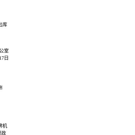
出库
公室
17日
删
牌机
对政