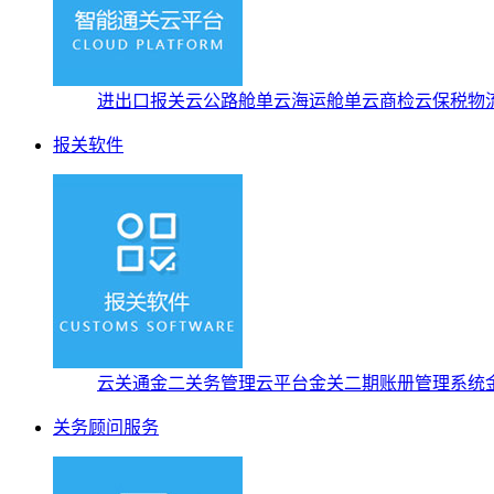
进出口报关云
公路舱单云
海运舱单云
商检云
保税物
报关软件
云关通金二关务管理云平台
金关二期账册管理系统
关务顾问服务