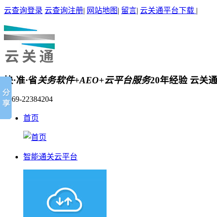
云查询登录
云查询注册
|
网站地图
|
留言
|
云关通平台下载
|
快·准·省
关务软件+AEO+云平台服务
20年经验 云关
0769-22384204
首页
智能通关云平台