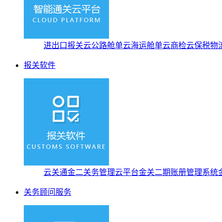
进出口报关云
公路舱单云
海运舱单云
商检云
保税物
报关软件
云关通金二关务管理云平台
金关二期账册管理系统
关务顾问服务