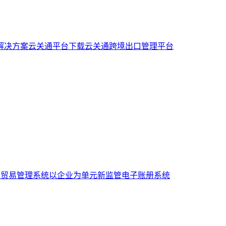
解决方案
云关通平台下载
云关通跨境出口管理平台
般贸易管理系统
以企业为单元新监管电子账册系统