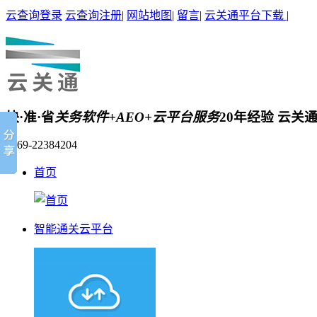
云查询登录
云查询注册
|
网站地图
|
留言
|
云关通平台下载
|
快·准·省
关务软件+AEO+云平台服务
20年经验 云关
0769-22384204
首页
智能通关云平台