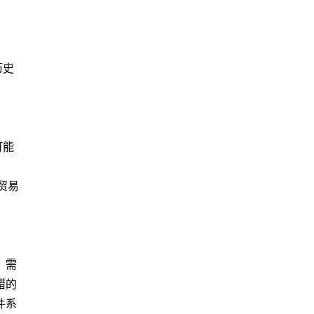
历史
可能
贸易
，需
错的
件系