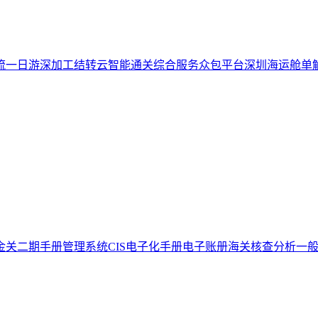
流一日游
深加工结转云
智能通关综合服务众包平台
深圳海运舱单
金关二期手册管理系统
CIS电子化手册
电子账册
海关核查分析
一