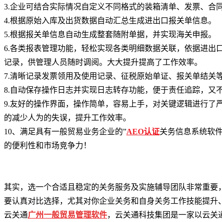
3.企业可结合实际情况自定义不同格式的装箱清单、发票、合
4.根据原始入库及出货数据自动汇总生成进出口报关单信息。
5.根据报关单信息自动生成整套随附单据，并实现海关申报。
6.各类报表管理功能，轻松实现各类明细数据关联，依据进出
记录，供管理人员随时调阅。大大提升提高了工作效率。
7.清晰记录发票领用及使用记录、征税原始单证、报关单结关
8.自动保存操作日志并实现日志转存功能，便于责任追踪，又
9.友好的操作界面，操作简单，容易上手，对关键逻辑进行了
的减少人为的失误，提升工作效率。
10、满足具有一般贸易业务企业的”
AEO认证
关务信息系统软件
的便利性和市场竞争力！
其实，选一个合适且稳定的关务服务及实施辅导团队非常重要
要认真对比选择，尤其对你企业关务和自身关务工作技能提升
云关通
广州一
般贸易管理软件
，云关通科技集团是一家以云关