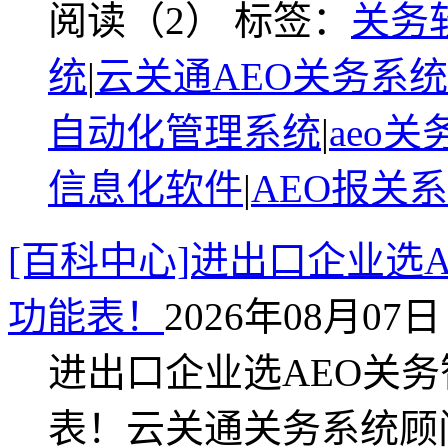
阅读（2）
标签：
关务
统
|
云关通AEO关务系统
自动化管理系统
|
aeo
信息化软件
|
AEO报关
[百科中心]进出口企业选
功能表！
2026年08月07日 
进出口企业选AEO关
表！云关通关务系统顾