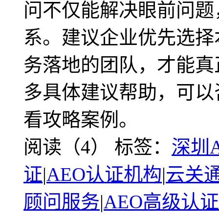
问不仅能解决眼前问题
系。建议企业优先选择
务落地的团队，才能真
多具体建议帮助，可以
看攻略案例。
阅读（4）
标签：
深圳
证
|
AEO认证机构
|
云关通
顾问服务
|
AEO高级认