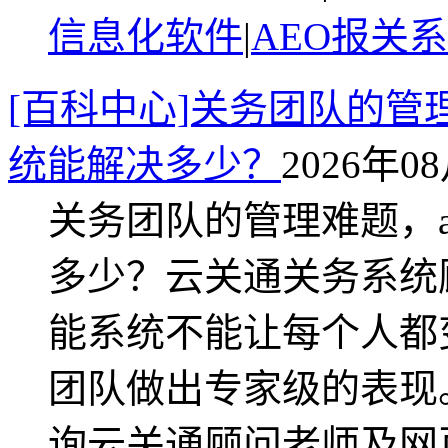
信息化软件
|
AEO报关
[百科中心]关务团队的管
统能解决多少？
2026年08
关务团队的管理难题，
多少？云关通关务系统
能系统不能让每个人都
团队做出专家级的表现
询云关通顾问老师及网