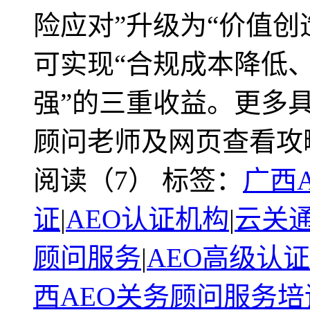
险应对”升级为“价值创
可实现“合规成本降低
强”的三重收益。更多
顾问老师及网页查看攻
阅读（7）
标签：
广西
证
|
AEO认证机构
|
云关通
顾问服务
|
AEO高级认
西AEO关务顾问服务培