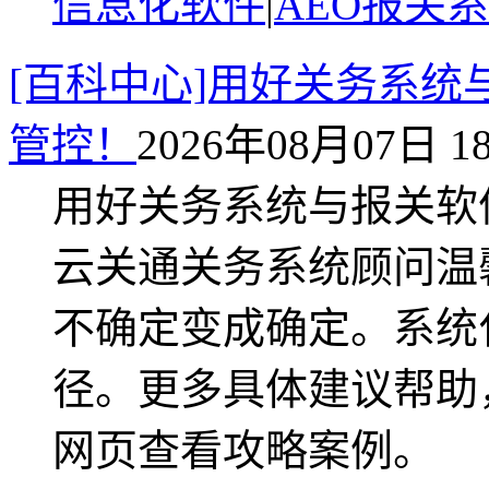
信息化软件
|
AEO报关
[百科中心]用好关务系
管控！
2026年08月07日 18
用好关务系统与报关软
云关通关务系统顾问温
不确定变成确定。系统
径。更多具体建议帮助
网页查看攻略案例。