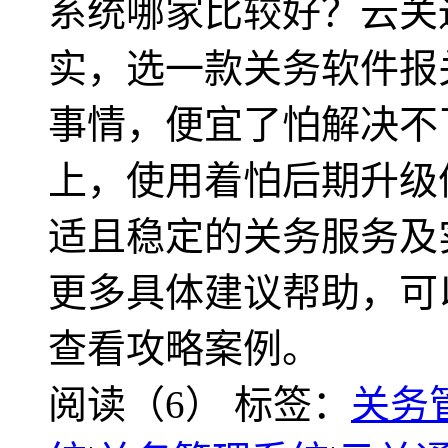
系统哪家比较好？云关
实，选一款关务软件报
事情，便宜了怕解决不
上，使用着怕后期升级
适且稳定的关务服务及
更多具体建议帮助，可
查看攻略案例。
阅读（6）
标签：
关务