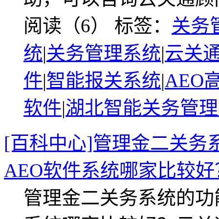
阅读（6）
标签：
关务
统
|
关务管理系统
|
云关通
件
|
智能报关系统
|
AEO
软件
|
湖北智能关务管理
[百科中心]管理金二关
AEO软件系统哪家比较好
管理金二关务系统的功