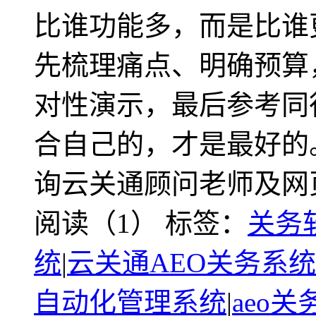
比谁功能多，而是比谁
先梳理痛点、明确预算
对性演示，最后参考同
合自己的，才是最好的
询云关通顾问老师及网
阅读（1）
标签：
关务
统
|
云关通AEO关务系统
自动化管理系统
|
aeo