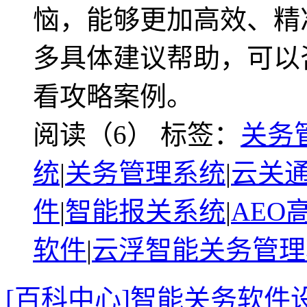
恼，能够更加高效、精
多具体建议帮助，可以
看攻略案例。
阅读（6）
标签：
关务
统
|
关务管理系统
|
云关通
件
|
智能报关系统
|
AEO
软件
|
云浮智能关务管理
[百科中心]智能关务软件