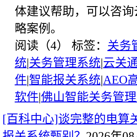
体建议帮助，可以咨询
略案例。
阅读（4）
标签：
关务
统
|
关务管理系统
|
云关通
件
|
智能报关系统
|
AEO
软件
|
佛山智能关务管理
[百科中心]谈完整的电算
报关系统甄别？
2026年08