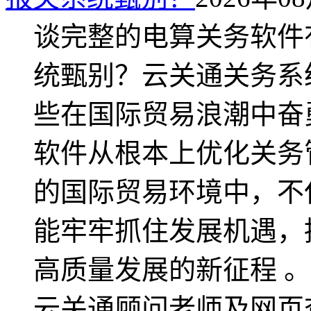
谈完整的电算关务软件
统甄别？云关通关务系
些在国际贸易浪潮中奋
软件从根本上优化关务
的国际贸易环境中，不
能牢牢抓住发展机遇，
高质量发展的新征程 
云关通顾问老师及网页