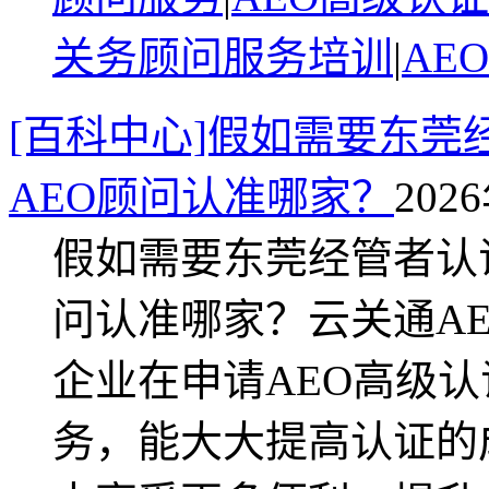
关务顾问服务培训
|
AE
[百科中心]假如需要东
AEO顾问认准哪家？
202
假如需要东莞经管者认
问认准哪家？云关通A
企业在申请AEO高级
务，能大大提高认证的