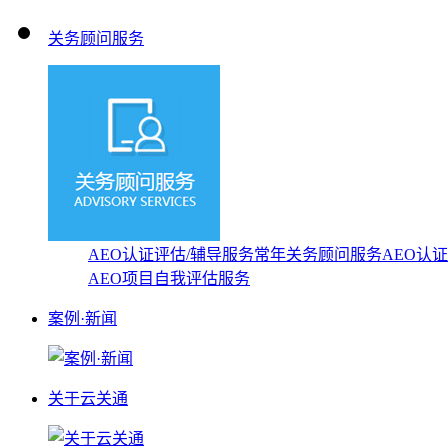
关务顾问服务
AEO认证评估/辅导服务
常年关务顾问服务
AEO认
AEO项目自我评估服务
案例·新闻
关于云关通