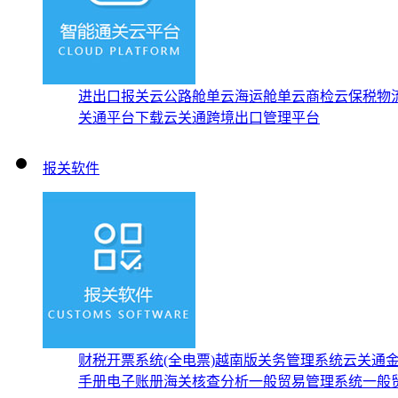
进出口报关云
公路舱单云
海运舱单云
商检云
保税物
关通平台下载
云关通跨境出口管理平台
报关软件
财税开票系统(全电票)
越南版关务管理系统
云关通
手册
电子账册
海关核查分析
一般贸易管理系统
一般