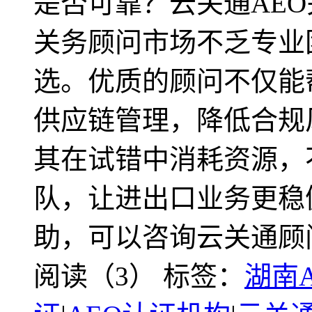
是否可靠？云关通AE
关务顾问市场不乏专业
选。优质的顾问不仅能
供应链管理，降低合规
其在试错中消耗资源，
队，让进出口业务更稳
助，可以咨询云关通顾
阅读（3）
标签：
湖南