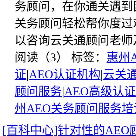
务顾问，在你通关遇到
关务顾问轻松帮你度过
以咨询云关通顾问老师
阅读（3）
标签：
惠州
证
|
AEO认证机构
|
云关通
顾问服务
|
AEO高级认
州AEO关务顾问服务培
[百科中心]针对性的AE