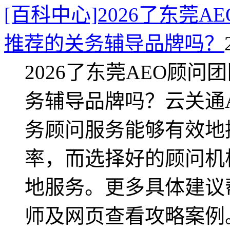
[百科中心]2026了东莞
推荐的关务辅导品牌吗？
2026了东莞AEO顾
务辅导品牌吗？云关通
务顾问服务能够有效地
率，而选择好的顾问机
地服务。更多具体建议
师及网页查看攻略案例