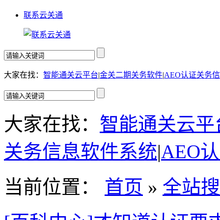
联系云关通
大家在找：
智能通关云平台
|
金关二期关务软件
|
AEO认证关务
大家在找：
智能通关云平
关务信息软件系统
|
AEO
当前位置：
首页
»
全站搜