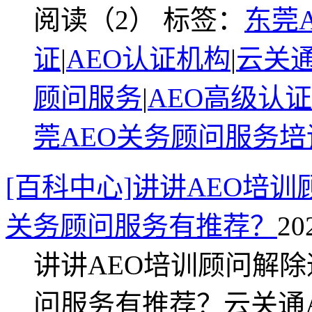
阅读（2）
标签：
东莞
证
|
AEO认证机构
|
云关通
顾问服务
|
AEO高级认
莞AEO关务顾问服务培
[百科中心]讲讲AEO培
关务顾问服务有推荐？
20
讲讲AEO培训顾问解
问服务有推荐？云关通