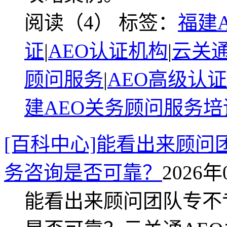
阅读（4）
标签：
福建
证
|
AEO认证机构
|
云关通
顾问服务
|
AEO高级认
建AEO关务顾问服务培
[百科中心]能看出来顾问
务咨询是否可靠？
2026年
能看出来顾问团队专不