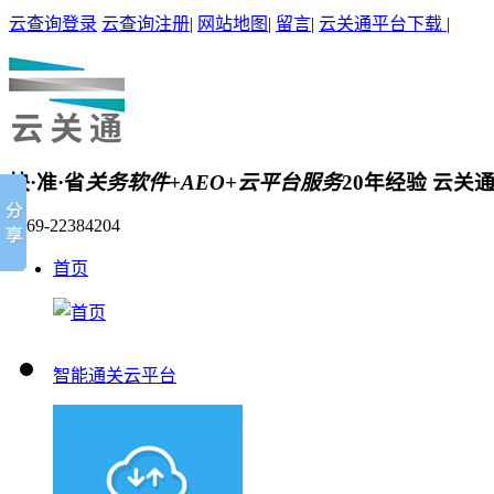
云查询登录
云查询注册
|
网站地图
|
留言
|
云关通平台下载
|
快·准·省
关务软件+AEO+云平台服务
20年经验 云关
0769-22384204
首页
智能通关云平台