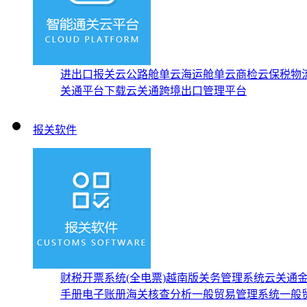
进出口报关云
公路舱单云
海运舱单云
商检云
保税物
关通平台下载
云关通跨境出口管理平台
报关软件
财税开票系统(全电票)
越南版关务管理系统
云关通
手册
电子账册
海关核查分析
一般贸易管理系统
一般