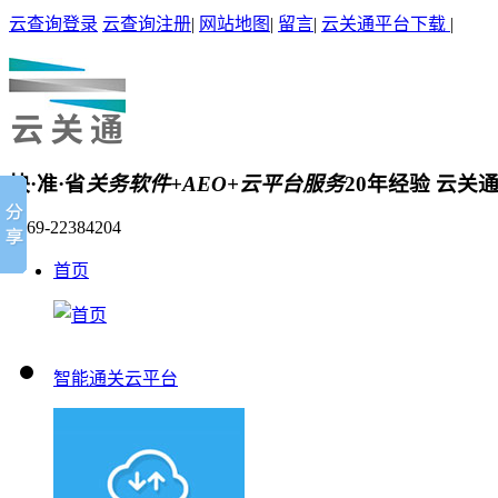
云查询登录
云查询注册
|
网站地图
|
留言
|
云关通平台下载
|
快·准·省
关务软件+AEO+云平台服务
20年经验 云关
0769-22384204
首页
智能通关云平台