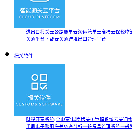
进出口报关云
公路舱单云
海运舱单云
商检云
保税物
关通平台下载
云关通跨境出口管理平台
报关软件
财税开票系统(全电票)
越南版关务管理系统
云关通
手册
电子账册
海关核查分析
一般贸易管理系统
一般