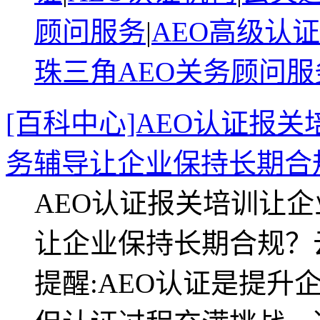
顾问服务
|
AEO高级认
珠三角AEO关务顾问服
[百科中心]AEO认证报
务辅导让企业保持长期合
AEO认证报关培训让
让企业保持长期合规？
提醒:AEO认证是提升