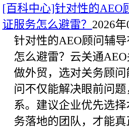
[百科中心]针对性的AE
证服务怎么避雷？
2026年
针对性的AEO顾问辅
怎么避雷？云关通AE
做外贸，选对关务顾问
问不仅能解决眼前问题
系。建议企业优先选择
务落地的团队，才能真