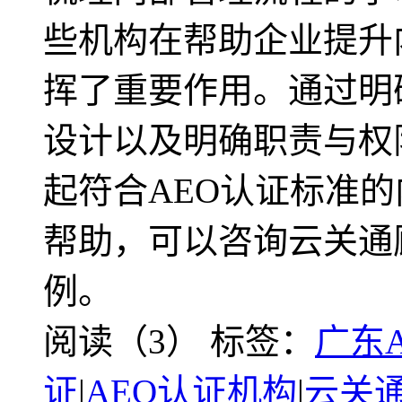
些机构在帮助企业提升
挥了重要作用。通过明
设计以及明确职责与权
起符合AEO认证标准的
帮助，可以咨询云关通
例。
阅读（3）
标签：
广东
证
|
AEO认证机构
|
云关通