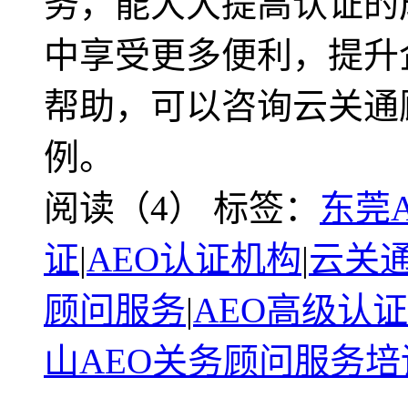
务，能大大提高认证的
中享受更多便利，提升
帮助，可以咨询云关通
例。
阅读（4）
标签：
东莞
证
|
AEO认证机构
|
云关通
顾问服务
|
AEO高级认
山AEO关务顾问服务培