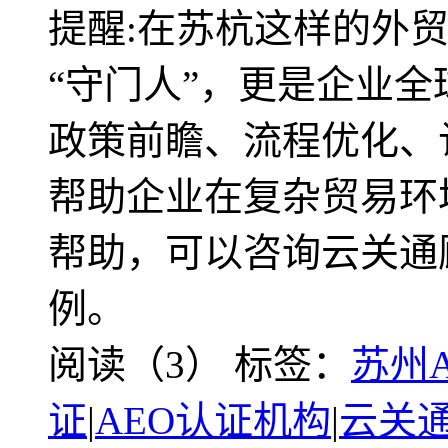
提醒:在苏杭这样的外
“守门人”，更是企业全
政策前瞻、流程优化、
帮助企业在复杂贸易环
帮助，可以咨询云关通
例。
阅读（3）
标签：
苏州
证
|
AEO认证机构
|
云关通