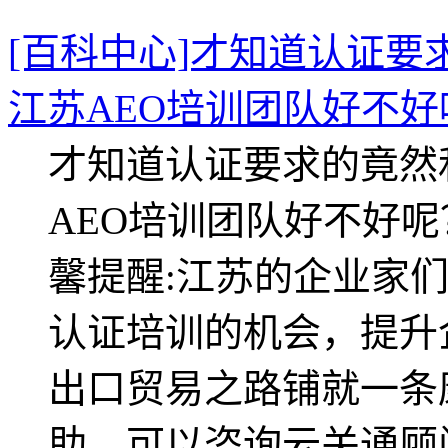
[百科中心]才知道认证
江苏AEO培训团队好不好
才知道认证要求的竟然
AEO培训团队好不好呢
馨提醒:江苏的企业家
认证培训的机会，提升
出口贸易之路铺就一条
助，可以咨询云关通顾