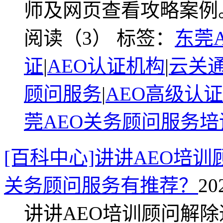
师及网页查看攻略案例
阅读（3）
标签：
东莞
证
|
AEO认证机构
|
云关通
顾问服务
|
AEO高级认
莞AEO关务顾问服务培
[百科中心]讲讲AEO培
关务顾问服务有推荐？
20
讲讲AEO培训顾问解