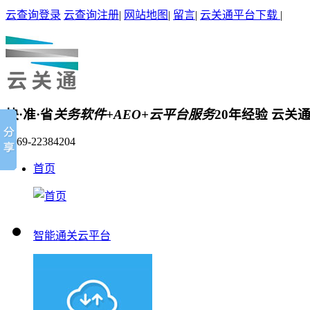
云查询登录
云查询注册
|
网站地图
|
留言
|
云关通平台下载
|
快·准·省
关务软件+AEO+云平台服务
20年经验 云关
0769-22384204
首页
智能通关云平台