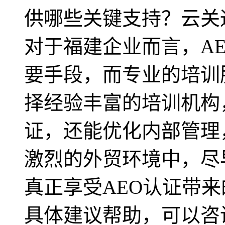
供哪些关键支持？云关
对于福建企业而言，A
要手段，而专业的培训
择经验丰富的培训机构
证，还能优化内部管理
激烈的外贸环境中，尽
真正享受AEO认证带
具体建议帮助，可以咨