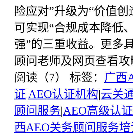
险应对”升级为“价值创
可实现“合规成本降低
强”的三重收益。更多
顾问老师及网页查看攻
阅读（7）
标签：
广西
证
|
AEO认证机构
|
云关通
顾问服务
|
AEO高级认
西AEO关务顾问服务培