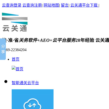
云查询登录
云查询注册
|
网站地图
|
留言
|
云关通平台下载
|
快·准·省
关务软件+AEO+云平台服务
20年经验 云关
0769-22384204
首页
智能通关云平台