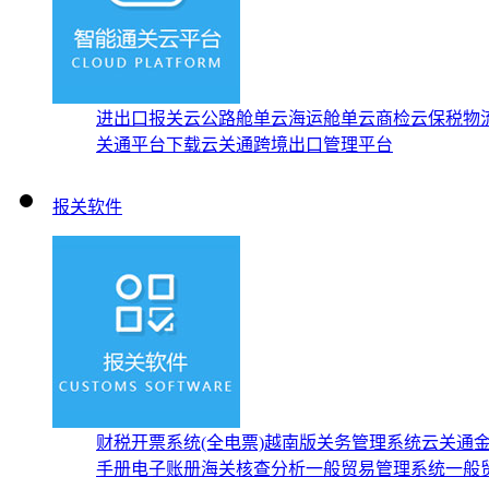
进出口报关云
公路舱单云
海运舱单云
商检云
保税物
关通平台下载
云关通跨境出口管理平台
报关软件
财税开票系统(全电票)
越南版关务管理系统
云关通
手册
电子账册
海关核查分析
一般贸易管理系统
一般