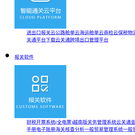
进出口报关云
公路舱单云
海运舱单云
商检云
保税物
关通平台下载
云关通跨境出口管理平台
报关软件
财税开票系统(全电票)
越南版关务管理系统
云关通
手册
电子账册
海关核查分析
一般贸易管理系统
一般