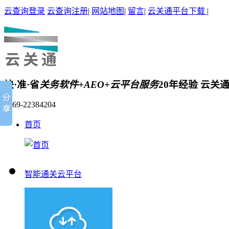
云查询登录
云查询注册
|
网站地图
|
留言
|
云关通平台下载
|
快·准·省
关务软件+AEO+云平台服务
20年经验 云关
0769-22384204
首页
智能通关云平台