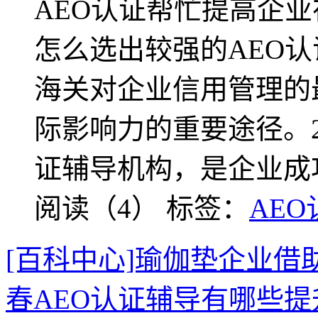
AEO认证帮忙提高企
怎么选出较强的AEO认
海关对企业信用管理的
际影响力的重要途径。2
证辅导机构，是企业成
阅读（4）
标签：
AE
[百科中心]瑜伽垫企业借
春AEO认证辅导有哪些提