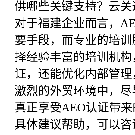
供哪些关键支持？云关
对于福建企业而言，A
要手段，而专业的培训
择经验丰富的培训机构
证，还能优化内部管理
激烈的外贸环境中，尽
真正享受AEO认证带
具体建议帮助，可以咨