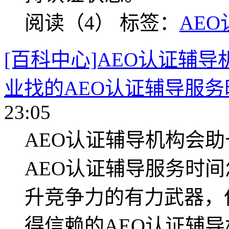
阅读（4）
标签：
AE
[百科中心]AEO认证辅
业找的AEO认证辅导服
23:05
AEO认证辅导机构会
AEO认证辅导服务时间
升竞争力的有力武器，
得信赖的AEO认证辅导