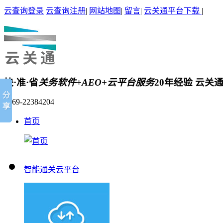
云查询登录
云查询注册
|
网站地图
|
留言
|
云关通平台下载
|
快·准·省
关务软件+AEO+云平台服务
20年经验 云关
0769-22384204
首页
智能通关云平台