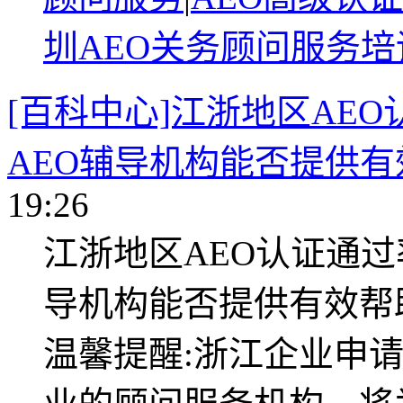
圳AEO关务顾问服务培
[百科中心]江浙地区AE
AEO辅导机构能否提供
19:26
江浙地区AEO认证通过
导机构能否提供有效帮
温馨提醒:浙江企业申