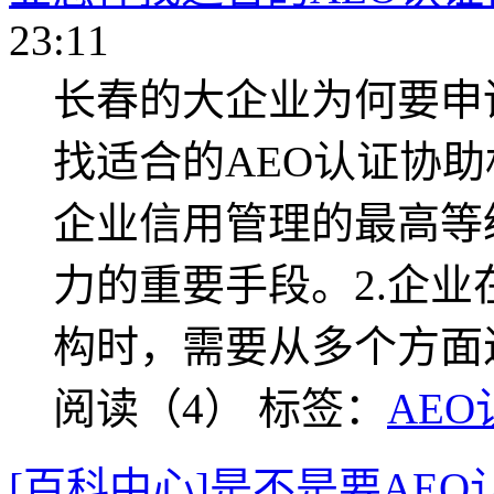
23:11
长春的大企业为何要申
找适合的AEO认证协助
企业信用管理的最高等
力的重要手段。2.企业
构时，需要从多个方面
阅读（4）
标签：
AE
[百科中心]是不是要AE