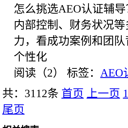
怎么挑选AEO认证辅导
内部控制、财务状况等
力，看成功案例和团队
个性化
阅读（2）
标签：
AE
共：3112条
首页
上一页
尾页