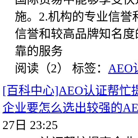
施。2.机构的专业信
信誉和较高品牌知名度
靠的服务
阅读（2）
标签：
AE
[百科中心]AEO认证帮
企业要怎么选出较强的A
27日 23:25