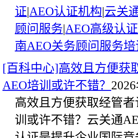
证
|
AEO认证机构
|
云关通
顾问服务
|
AEO高级认
南AEO关务顾问服务培
[百科中心]高效且方便
AEO培训或许不错？
202
高效且方便获取经管者
训或许不错？云关通AE
认证是提升企业国际竞