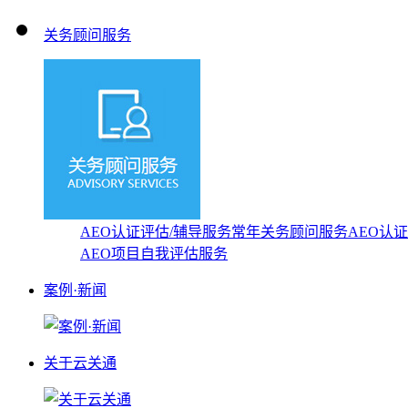
关务顾问服务
AEO认证评估/辅导服务
常年关务顾问服务
AEO认
AEO项目自我评估服务
案例·新闻
关于云关通