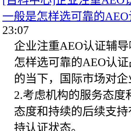
一般是怎样选可靠的AE
23:07
企业注重AEO认证辅
怎样选可靠的AEO认证
的当下，国际市场对企
2.考虑机构的服务态
态度和持续的后续支持
持认证状态。