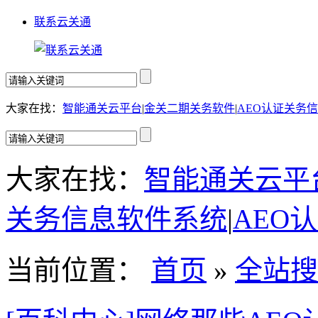
联系云关通
大家在找：
智能通关云平台
|
金关二期关务软件
|
AEO认证关务
大家在找：
智能通关云平
关务信息软件系统
|
AEO
当前位置：
首页
»
全站搜