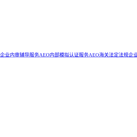
证企业内审辅导服务
AEO内部模拟认证服务
AEO海关法定法规企