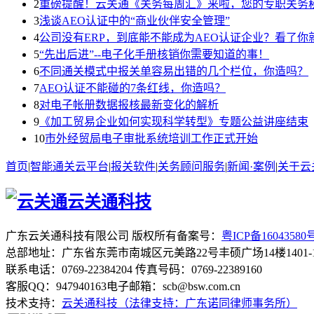
2
重磅提醒！云关通《关务每周汇》来啦，您的专职关务
3
浅谈AEO认证中的“商业伙伴安全管理”
4
公司没有ERP，到底能不能成为AEO认证企业？看了你
5
“先出后进”--电子化手册核销你需要知道的事！
6
不同通关模式中报关单容易出错的几个栏位，你造吗？
7
AEO认证不能碰的7条红线，你造吗？
8
对电子帐册数据报核最新变化的解析
9
《加工贸易企业如何实现科学转型》专题公益讲座结束
10
市外经贸局电子审批系统培训工作正式开始
首页
|
智能通关云平台
|
报关软件
|
关务顾问服务
|
新闻·案例
|
关于云
云关通科技
广东云关通科技有限公司 版权所有
备案号：
粤ICP备16043580号
总部地址：广东省东莞市南城区元美路22号丰硕广场14楼1401-1
联系电话：0769-22384204
传真号码：0769-22389160
客服QQ：947940163
电子邮箱：scb@bsw.com.cn
技术支持：
云关通科技（法律支持：广东诺同律师事务所）