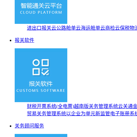
进出口报关云
公路舱单云
海运舱单云
商检云
保税物
报关软件
财税开票系统(全电票)
越南版关务管理系统
云关通
贸易关务管理系统
以企业为单元新监管电子账册系
关务顾问服务