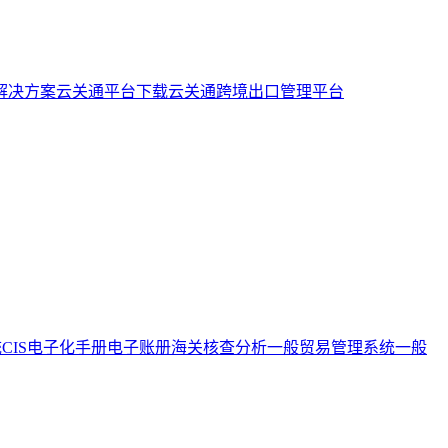
解决方案
云关通平台下载
云关通跨境出口管理平台
统
CIS电子化手册
电子账册
海关核查分析
一般贸易管理系统
一般