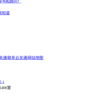
秘书和顾问！
就知道
关通
|
联系云关通
|
网站地图
-1
406室