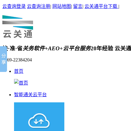
云查询登录
云查询注册
|
网站地图
|
留言
|
云关通平台下载
|
快·准·省
关务软件+AEO+云平台服务
20年经验 云关
0769-22384204
首页
智能通关云平台