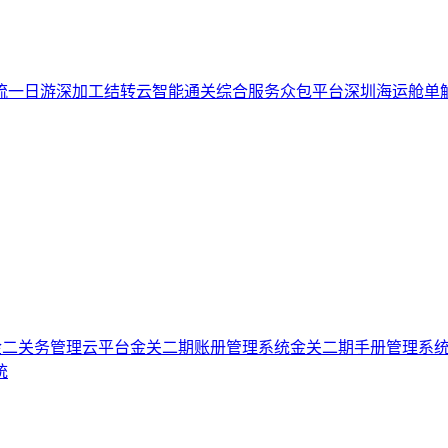
流一日游
深加工结转云
智能通关综合服务众包平台
深圳海运舱单
金二关务管理云平台
金关二期账册管理系统
金关二期手册管理系
统