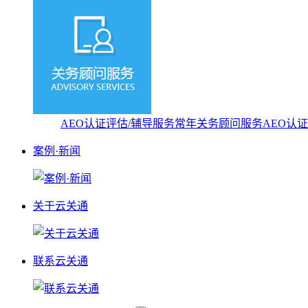
AEO认证评估/辅导服务
常年关务顾问服务
AEO认
案例·新闻
关于云关通
联系云关通